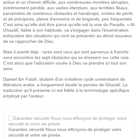
ardue et un chemin difficile, aux nombreuses montées abruptes,
extrêmement pénible, aux vastes étendues, aux terribles fléaux,
parsemées de nombreux obstacles et handicaps, ornées de périls
et de précipices, pleine d'ennemis et de brigands, peu fréquentée.
C'est ainsi qu'elle doit être parce qu'elle est la voie du Paradis. » Al-
Ghazâlî, fidèle à son habitude, va s'engager dans l'énumération
exhaustive des situations qui vont se présenter au dévot soucieux
de se rapprocher de Dieu.
Mais il avertit déjà : rares sont ceux qui sont parvenus à franchir
sans encombre les sept obstacles qui se dressent sur cette voie.
C'est alors que l'adoration vouée à Dieu va prendre ici tout son
sens.
Djamel Ibn Fatah, titulaire d'un troisième cycle universitaire de
littérature arabe, a longuement étudié la pensée de Ghazâli. La
traduction qu'il présente ici est fidèle à la terminologie spécifique
employé par l'auteur.
Garanties sécurité Nous nous efforçons de protéger votre
sécurité et votre vie privée.