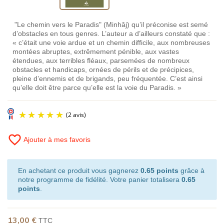
"Le chemin vers le Paradis" (Minhâj) qu’il préconise est semé
d’obstacles en tous genres. L’auteur a d’ailleurs constaté que :
« c’était une voie ardue et un chemin difficile, aux nombreuses
montées abruptes, extrêmement pénible, aux vastes
étendues, aux terribles fléaux, parsemées de nombreux
obstacles et handicaps, ornées de périls et de précipices,
pleine d’ennemis et de brigands, peu fréquentée. C’est ainsi
qu’elle doit être parce qu’elle est la voie du Paradis. »
favorite_border
Ajouter à mes favoris
En achetant ce produit vous gagnerez
0.65 points
grâce à
notre programme de fidélité. Votre panier totalisera
0.65
points
.
(2 avis)
13,00 €
TTC