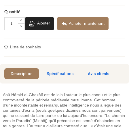
Quantité

Ajouter
Acheter maintenant
Liste de souhaits
Description
Spécifications
Avis clients
Abû Hâmid al-Ghazâlî est de loin l'auteur le plus connu et le plus
controversé de la période médiévale musulmane. Cet homme
d'une incontestable et remarquable intelligence nous a légué des
centaines d'écrits (seuls quelques dizaines nous sont parvenues)
qui ne cessent de faire parler de lui aujourd'hui encore. "Le chemin
vers le Paradis" (Minhâj) qu'il préconise est semé d'obstacles en
tous genres. L'auteur a d'ailleurs constaté que : « c'était une voie