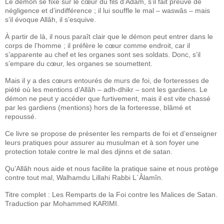
Le démon se fixe sur le cœur du fils d’Adam, s’il fait preuve de
négligence et d’indifférence ; il lui souffle le mal – waswâs – mais
s’il évoque Allâh, il s’esquive.
À partir de là, il nous paraît clair que le démon peut entrer dans le
corps de l’homme ; il préfère le cœur comme endroit, car il
s’apparente au chef et les organes sont ses soldats. Donc, s’il
s’empare du cœur, les organes se soumettent.
Mais il y a des cœurs entourés de murs de foi, de forteresses de
piété où les mentions d’Allâh – adh-dhikr – sont les gardiens. Le
démon ne peut y accéder que furtivement, mais il est vite chassé
par les gardiens (mentions) hors de la forteresse, blâmé et
repoussé.
Ce livre se propose de présenter les remparts de foi et d’enseigner
leurs pratiques pour assurer au musulman et à son foyer une
protection totale contre le mal des djinns et de satan.
Qu’Allâh nous aide et nous facilite la pratique saine et nous protège
contre tout mal, Walhamdu Lillahi Rabbi L`Âlamîn.
Titre complet : Les Remparts de la Foi contre les Malices de Satan.
Traduction par Mohammed KARIMI.