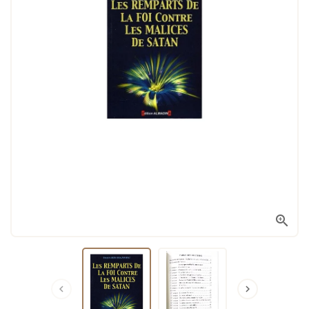


