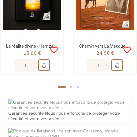
La réalité divine - Hamza Andreas Tzorzis - Muslimcity
Chemin vers La Mecque - Muhammad Asad - Héritage
favorite_border
favorite_border
15,00 €
24,90 €
Garanties sécurité Nous nous efforçons de protéger votre
sécurité et votre vie privée.