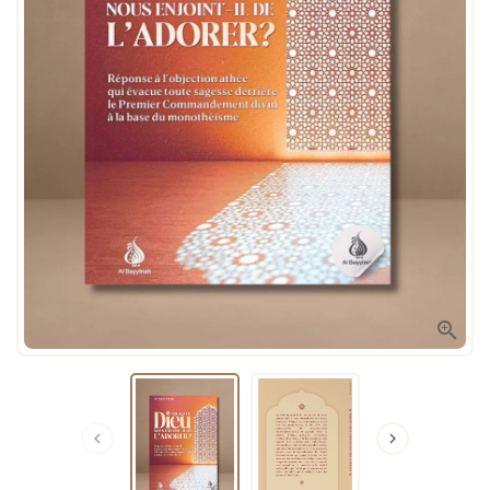


