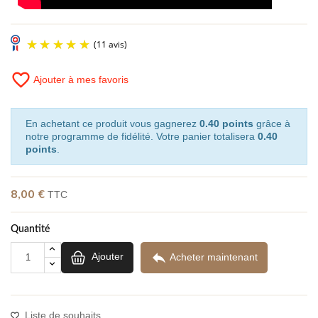
favorite_border
Ajouter à mes favoris
En achetant ce produit vous gagnerez
0.40 points
grâce à
notre programme de fidélité. Votre panier totalisera
0.40
points
.
8,00 €
TTC
(11 avis)
Quantité

Ajouter
Acheter maintenant
Liste de souhaits