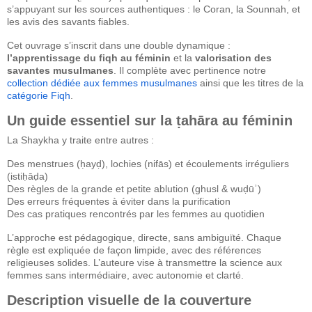
s’appuyant sur les sources authentiques : le Coran, la Sounnah, et
les avis des savants fiables.
Cet ouvrage s’inscrit dans une double dynamique :
l’apprentissage du fiqh au féminin
et la
valorisation des
savantes musulmanes
. Il complète avec pertinence notre
collection dédiée aux femmes musulmanes
ainsi que les titres de la
catégorie Fiqh
.
Un guide essentiel sur la ṭahāra au féminin
La Shaykha y traite entre autres :
Des menstrues (ḥayḍ), lochies (nifās) et écoulements irréguliers
(istiḥāḍa)
Des règles de la grande et petite ablution (ghusl & wuḍūʾ)
Des erreurs fréquentes à éviter dans la purification
Des cas pratiques rencontrés par les femmes au quotidien
L’approche est pédagogique, directe, sans ambiguïté. Chaque
règle est expliquée de façon limpide, avec des références
religieuses solides. L’auteure vise à transmettre la science aux
femmes sans intermédiaire, avec autonomie et clarté.
Description visuelle de la couverture