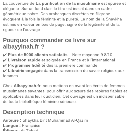
La couverture de
La purification de la musulmane
est épurée et
élégante. Sur un fond clair, le titre est inscrit dans un cadre
géométrique sobre. Des arabesques discrètes en filigrane
évoquent à la fois la féminité et la pureté. Le nom de la Shaykha
est mis en valeur en bas de page, signe de la légitimité et de la
rigueur de l’ouvrage.
Pourquoi commander ce livre sur
albayyinah.fr ?
✔️
Plus de 5000 clients satisfaits
– Note moyenne 9.8/10
✔️
Livraison rapide
et soignée en France et à l’international
✔️
Programme fidélité
dès la première commande
✔️
Librairie engagée
dans la transmission du savoir religieux aux
femmes
Chez
Albayyinah.fr
, nous mettons en avant les écrits de femmes
musulmanes savantes, pour offrir aux sœurs des repères fiables et
applicables dans leur quotidien. Cet ouvrage est un indispensable
de toute bibliothèque féminine sérieuse.
Description technique
Auteure :
Shaykha Bint Muhammad Al-Qāsim
Langue :
Française
Éditeur :
At-Ṭabarī