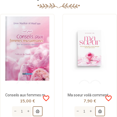
Conseils aux femmes musulmanes - Rigide - Dar al muslim
Ma soeur voilà comment Allah et son messager veulent que tu sois - al-Hadith
favorite_border
favorite_border
15,00 €
7,90 €