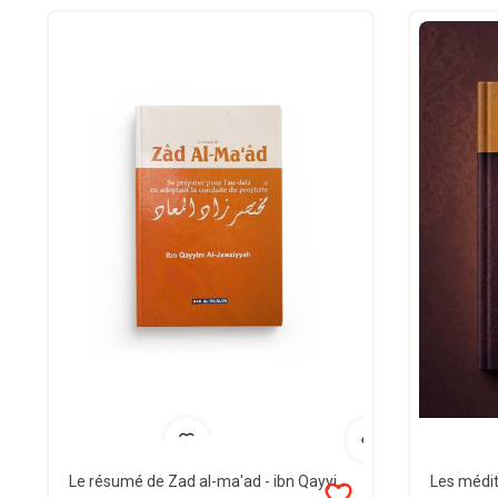
Le résumé de Zad al-ma'ad - ibn Qayyim - Dar al muslim
favorite_border