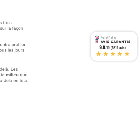
s trois
sur la façon
ntre profiter
9.8
/10 (5811 avis)
ous les jours.
★★★★★
-delà. Les
ste milieu
que
u-delà en tête.