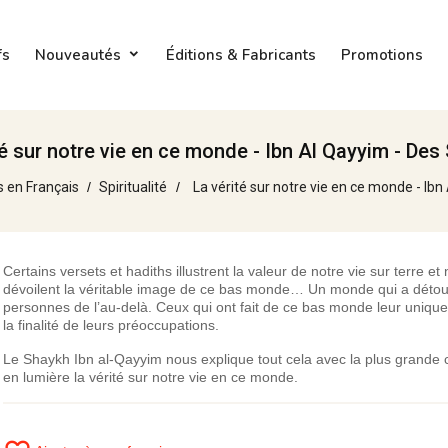
fs
Nouveautés
Éditions & Fabricants
Promotions
té sur notre vie en ce monde - Ibn Al Qayyim - Des
s en Français
Spiritualité
La vérité sur notre vie en ce monde - Ib
Certains versets et hadiths illustrent la valeur de notre vie sur terre et
dévoilent la véritable image de ce bas monde… Un monde qui a détou
personnes de l’au-delà. Ceux qui ont fait de ce bas monde leur unique
la finalité de leurs préoccupations.
Le Shaykh Ibn al-Qayyim nous explique tout cela avec la plus grande c
en lumière la vérité sur notre vie en ce monde.