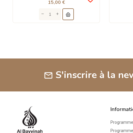
15,00 €
S'inscrire à la ne
mail
Informat
Programme 
Programme d