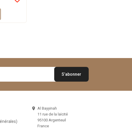
8,00 €
Al Bayyinah

11 rue de la laïcité
95100 Argenteuil
Générales)
France