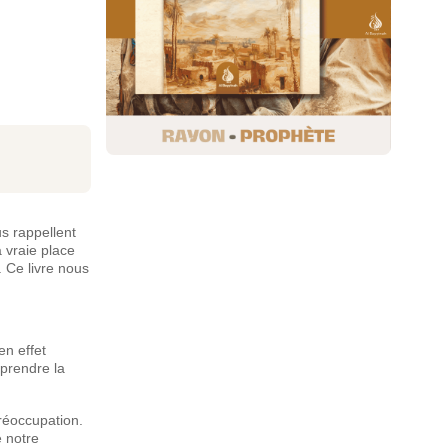
s rappellent
a vraie place
. Ce livre nous
en effet
mprendre la
réoccupation.
e notre