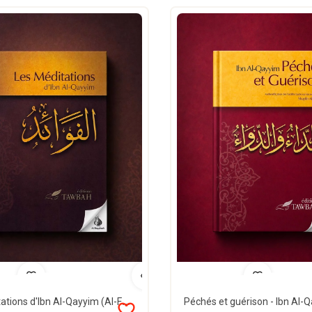
Les méditations d'Ibn Al-Qayyim (Al-Fawâ'id) - Tawbah
favorite_border