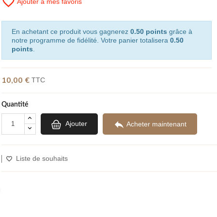
favorite_border
Ajouter à mes favoris
En achetant ce produit vous gagnerez
0.50 points
grâce à
notre programme de fidélité. Votre panier totalisera
0.50
points
.
10,00 €
TTC
Quantité

Ajouter
Acheter maintenant
Liste de souhaits