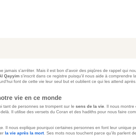
jamais s'arrêter. Mais il est bon d'avoir des piqûres de rappel qui nou
Al Qayyim
s'inscrit dans ce registre puisqu'il nous aide à comprendre l
ui font de cette vie leur seul but et oublient ce qui les attend après
notre vie en ce monde
oi tant de personnes se trompent sur le
sens de la vie
. Il nous montre 
elà. Il utilise des versets du Coran et des hadiths pour nous faire co
e. Il nous explique pourquoi certaines personnes en font leur unique p
rer
la vie après la mort
. Ses mots nous touchent parce qu'ils parlent d