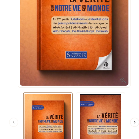


