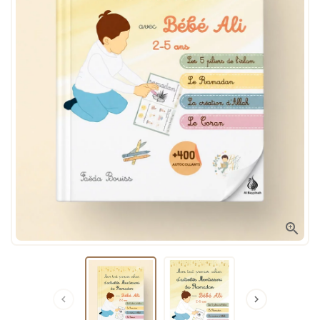


