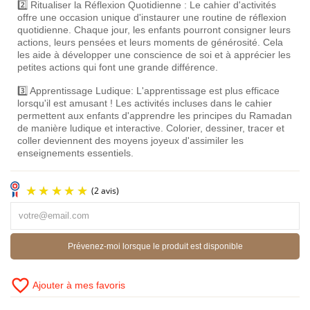
2️⃣ Ritualiser la Réflexion Quotidienne : Le cahier d'activités
offre une occasion unique d'instaurer une routine de réflexion
quotidienne. Chaque jour, les enfants pourront consigner leurs
actions, leurs pensées et leurs moments de générosité. Cela
les aide à développer une conscience de soi et à apprécier les
petites actions qui font une grande différence.
3️⃣ Apprentissage Ludique: L'apprentissage est plus efficace
lorsqu'il est amusant ! Les activités incluses dans le cahier
permettent aux enfants d'apprendre les principes du Ramadan
de manière ludique et interactive. Colorier, dessiner, tracer et
coller deviennent des moyens joyeux d'assimiler les
enseignements essentiels.
Prévenez-moi lorsque le produit est disponible
favorite_border
Ajouter à mes favoris