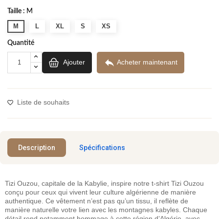
Taille :
M
M
L
XL
S
XS
Quantité

Ajouter
Acheter maintenant
Liste de souhaits
Description
Spécifications
Tizi Ouzou, capitale de la Kabylie, inspire notre t-shirt Tizi Ouzou
conçu pour ceux qui vivent leur culture algérienne de manière
authentique. Ce vêtement n’est pas qu’un tissu, il reflète de
manière naturelle votre lien avec les montagnes kabyles. Chaque
détail rend notamment hommage à cette région d’Algérie, avec