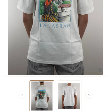


