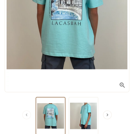


