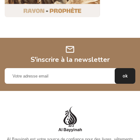
mail
S'inscrire à la newsletter
Al Bayyinah est votre source de confiance pour des livres, vêtements