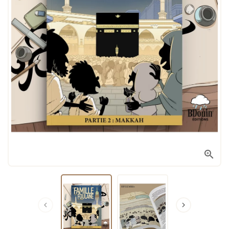


