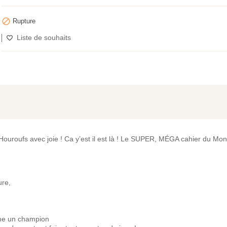

Rupture
Liste de souhaits
 Houroufs avec joie ! Ca y’est il est là ! Le SUPER, MÉGA cahier du Mo
ure,
mme un champion