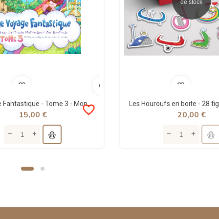
de stock
Le voyage Fantastique - Tome 3 - Monde Merveilleux des Houroufs
favorite_border
15,00 €
20,00 €