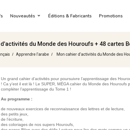
fs
Nouveautés
Éditions & Fabricants
Promotions
 d'activités du Monde des Houroufs + 48 cartes B
ançais
Apprendre l'arabe
Mon cahier d'activités du Monde des Ho
Un grand cahier d’activités pour poursuivre l’apprentissage des Hourou
! Ca y’est il est là ! Le SUPER, MÉGA cahier du Monde des Houroufs 
compléter l’apprentissage du Tome 1 !
Au programme :
de nouveaux exercices de reconnaissance des lettres et de lecture,
des petits jeux,
de l’écriture,
des coloriages de nos supers Houroufs,
des pages Bilan avec des défis Lecture pour lire des mots comme un