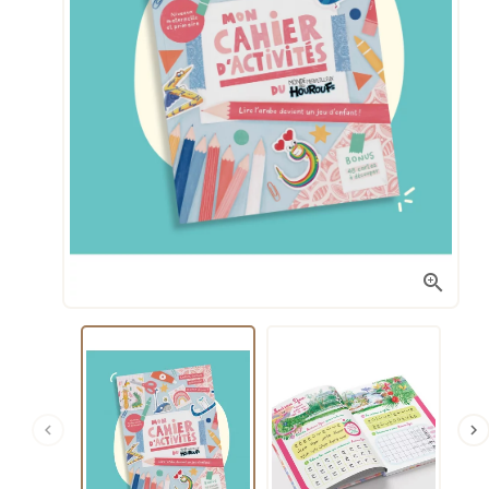


