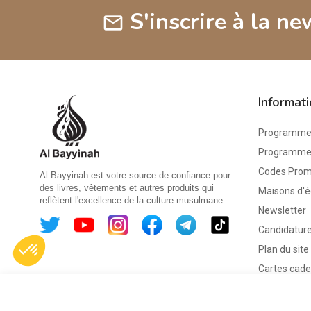
S'inscrire à la ne
mail
Informat
Programme 
Programme d
Codes Pro
Al Bayyinah est votre source de confiance pour
des livres, vêtements et autres produits qui
Maisons d'é
reflètent l'excellence de la culture musulmane.
Newsletter
Candidature
Plan du site
Cartes cad
Mon cahier
d'activités