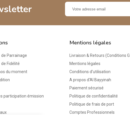
wsletter
ions
Mentions légales
de Parrainage
Livraison & Retours (Conditions 
e Fidélité
Mentions légales
mos du moment
Conditions d'utilisation
dition
A propos d'Al Bayyinah
Paiement sécurisé
s participation émission
Politique de confidentialité
Politique de frais de port
eaux
Comptes Professionnels
keyboard_arrow_up