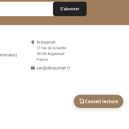
Al Bayyinah

11 rue de la laïcité
95100 Argenteuil
Générales)
France

sav@albayyinah.fr
Conseil lecture