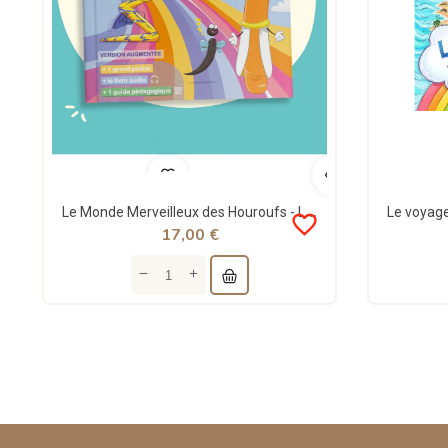
Le Monde Merveilleux des Houroufs - Lire l'arabe devient un jeu d'enfant
favorite_border
17,00 €