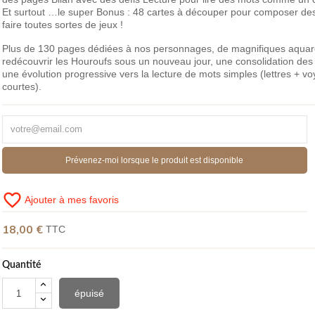
Et surtout …le super Bonus : 48 cartes à découper pour composer de
faire toutes sortes de jeux !
Plus de 130 pages dédiées à nos personnages, de magnifiques aquar
redécouvrir les Houroufs sous un nouveau jour, une consolidation des 
une évolution progressive vers la lecture de mots simples (lettres + vo
courtes).
Prévenez-moi lorsque le produit est disponible
favorite_border
Ajouter à mes favoris
18,00 €
TTC
Quantité
épuisé