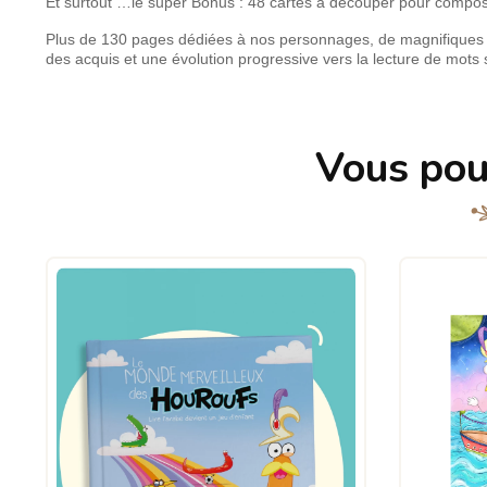
Et surtout …le super Bonus : 48 cartes à découper pour composer
Plus de 130 pages dédiées à nos personnages, de magnifiques a
des acquis et une évolution progressive vers la lecture de mots s
Vous pou