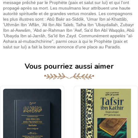
message prêché par le Prophète (paix et salut sur lui) et qui l'ont
propagé après sa mort. Les musulmans leur attribuent une haute
autorité spirituelle et de grandes vertus morales. Les compagnons
les plus illustres sont : Abû Bakr as-Siddik, 'Umar Ibn al-Khattâb,
'Uthmân Ibn 'Affân, 'Ali Ibn Abi Taleb, Talha Ibn 'Ubaydallah, Zubayr
Ibn al-Awwâm, 'Abd ar-Rahman Ibn 'Awf, Sa'd Ibn Abî Waqqâs, Abû
'Ubayda Ibn al-Jarrâh, Sa'îd Ibn Zayd. Communément appelés "al-
Ashara al-mubachchirine", parmi ceux à qui le Prophète (paix et
salut sur lui) a fait la bonne annonce d'une place au Paradis.
Vous pourriez aussi aimer