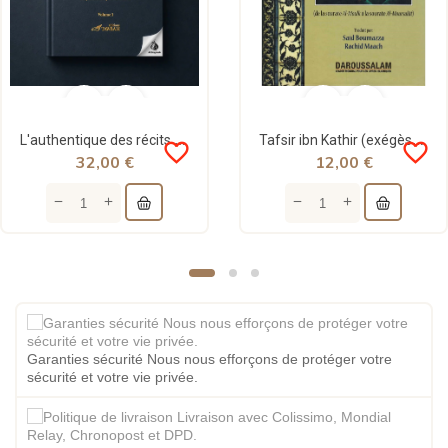
L'authentique des récits des prophètes - 2 Volumes - ibn Kathir - Tawbah
Tafsir ibn Kathir (exégèse abrégée) 29eme partie du Coran - Daroussalam
favorite_border
favorite_border
32,00 €
12,00 €
Garanties sécurité Nous nous efforçons de protéger votre
sécurité et votre vie privée.