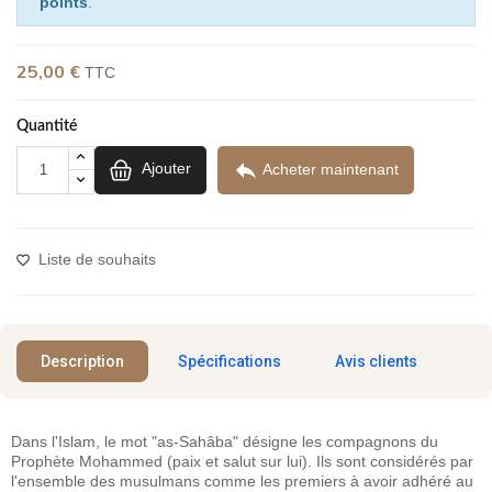
points
.
25,00 €
(2 avis)
TTC
Quantité

Ajouter
Acheter maintenant
Liste de souhaits
Description
Spécifications
Avis clients
Dans l'Islam, le mot "as-Sahâba" désigne les compagnons du
Prophète Mohammed (paix et salut sur lui). Ils sont considérés par
l'ensemble des musulmans comme les premiers à avoir adhéré au