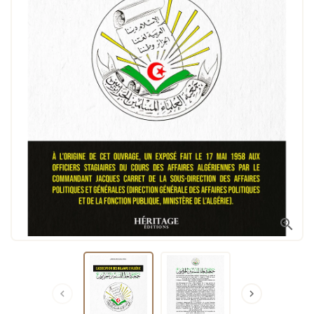


