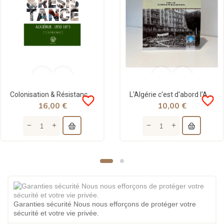
Colonisation & Résistance : Algérie (1830-1871) - S.E Zaimeche Al-Djazairi - Editions Ribât
L'Algérie c'est d'abord l'Algérie - Louis Ferri - Alem el Afkar
favorite_border
favorite_border
16,00 €
10,00 €
Garanties sécurité Nous nous efforçons de protéger votre
sécurité et votre vie privée.