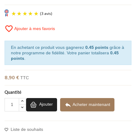
favorite_border
Ajouter à mes favoris
En achetant ce produit vous gagnerez
0.45 points
grâce à
notre programme de fidélité. Votre panier totalisera
0.45
points
.
8,90 €
TTC
(3 avis)
Quantité

Ajouter
Acheter maintenant
Liste de souhaits