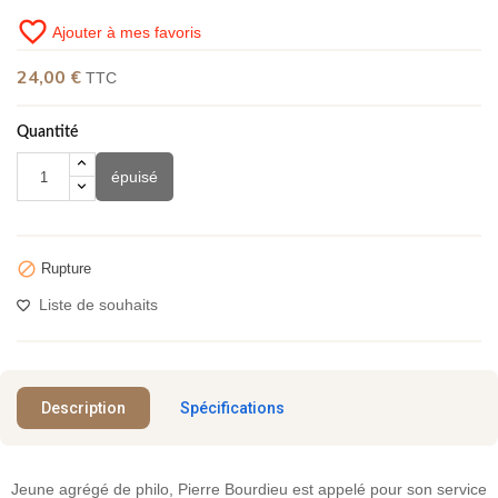
favorite_border
Ajouter à mes favoris
24,00 €
TTC
Quantité
épuisé

Rupture
Liste de souhaits
Description
Spécifications
Jeune agrégé de philo, Pierre Bourdieu est appelé pour son service