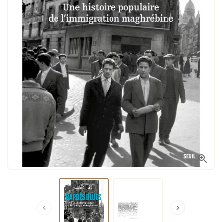


