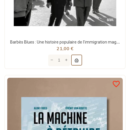
Barbès Blues : Une histoire populaire de l'immigration maghrébine - Hajer Ben Boubaker - Seuil
21,00 €
favorite_border