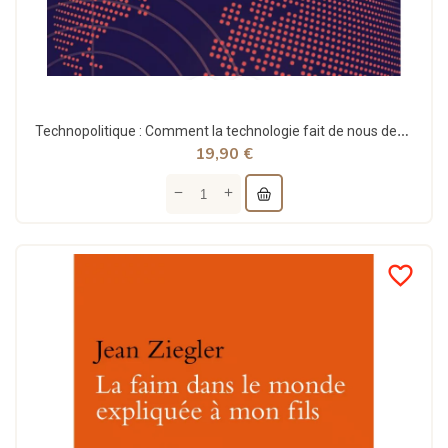
Technopolitique : Comment la technologie fait de nous des soldats - Asma Mhalla
19,90 €
favorite_border