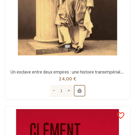
Un esclave entre deux empires : une histoire transimpériale du Maghreb - M'hamed Oualdi
24,00 €
favorite_border