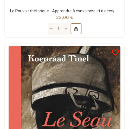
Le Pouvoir rhétorique - Apprendre à convaincre et à décrypter les discours
22,00 €
favorite_border