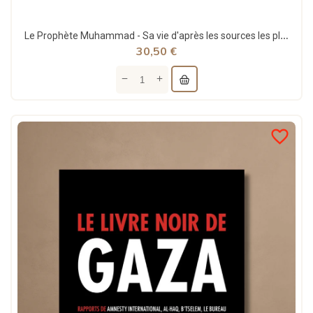
Le Prophète Muhammad - Sa vie d'après les sources les plus anciennes - Martin Lings
30,50 €
favorite_border