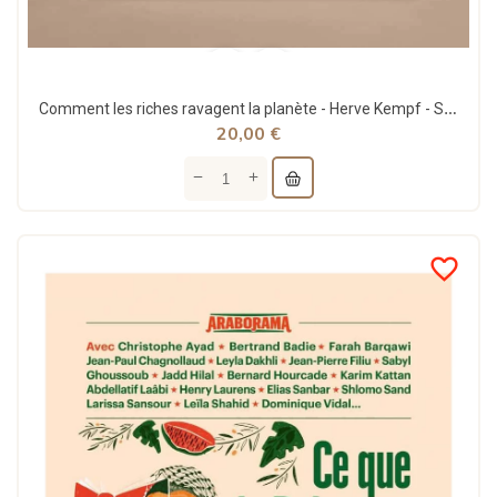
Comment les riches ravagent la planète - Herve Kempf - Seuil
20,00 €
favorite_border