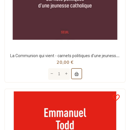
La Communion qui vient - carnets politiques d'une jeunesse catholique - Seuil
20,00 €
favorite_border