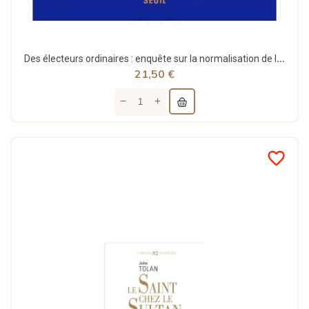
Des électeurs ordinaires : enquête sur la normalisation de l'extrême droite - Félicien Faury
21,50 €
favorite_border