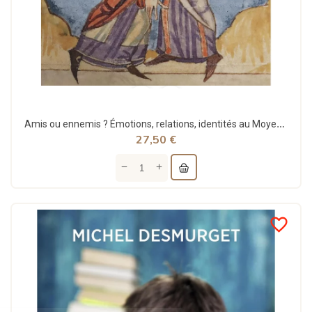
Amis ou ennemis ? Émotions, relations, identités au Moyen Âge - Régine Le Jan - Seuil
27,50 €
favorite_border