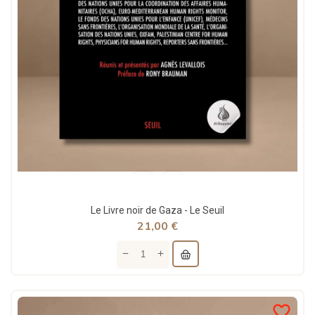
Le Livre noir de Gaza - Le Seuil
21,00 €
favorite_border