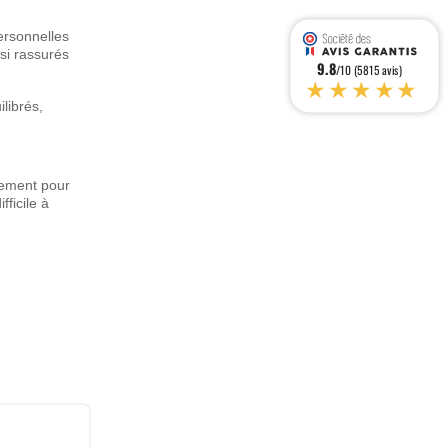
ersonnelles
nsi rassurés
9.8
/10 (5815 avis)
★★★★★
ilibrés,
èrement pour
ficile à