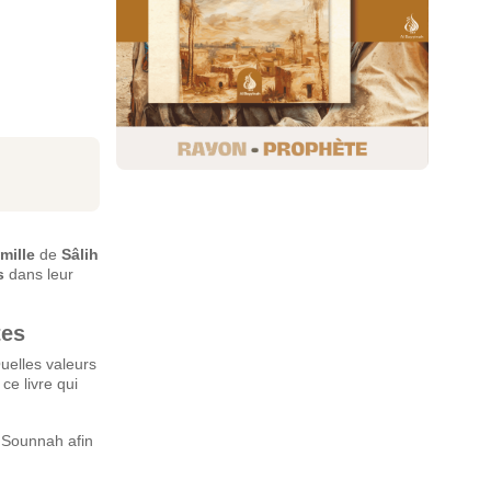
mille
de
Sâlih
s
dans leur
tes
uelles valeurs
ce livre qui
a Sounnah afin