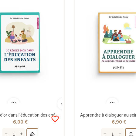
10 règles d'or dans l'éducation des enfants - Dr 'Abd Al-Karîm Bakkâr - al-Hadîth
favorite_border
6,00 €
6,90 €