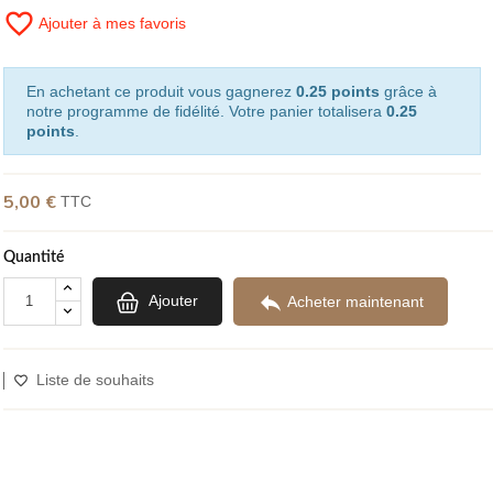
favorite_border
Ajouter à mes favoris
En achetant ce produit vous gagnerez
0.25 points
grâce à
notre programme de fidélité. Votre panier totalisera
0.25
points
.
5,00 €
TTC
Quantité

Ajouter
Acheter maintenant
Liste de souhaits