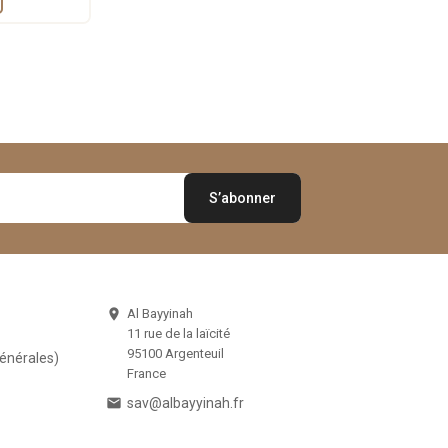
Al Bayyinah

11 rue de la laïcité
95100 Argenteuil
Générales)
France

sav@albayyinah.fr