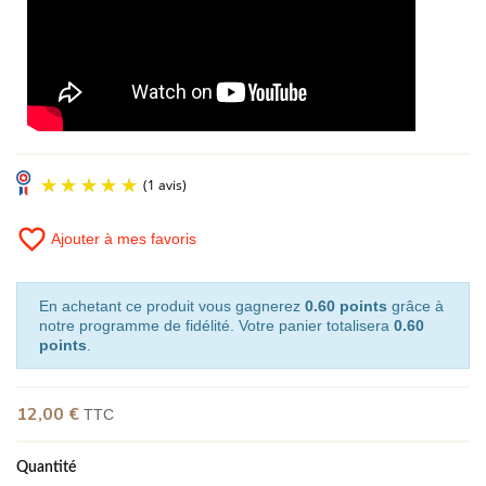
favorite_border
Ajouter à mes favoris
En achetant ce produit vous gagnerez
0.60 points
grâce à
notre programme de fidélité. Votre panier totalisera
0.60
points
.
12,00 €
TTC
Quantité
(1 avis)