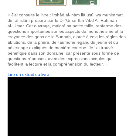
« J’ai consulté le livre : Irshâd al-inâm ilâ usûl wa muhimmat
dîn al-islâm préparé par le Dr ‘Umar Ibn ‘Abd Ar-Rahman
al-‘Umar. Cet ouvrage, malgré sa petite taille, renferme des
questions importantes sur les aspects du monothéisme et la
croyance des gens de la Sunnah, ajouté à cela les règles des
ablutions, de la prière, de l’aumône légale, du jeûne et du
pèlerinage expliqués de manière concise. Je l’ai trouvé
bénéfique dans son domaine, car présenté sous forme de
questions-réponses, avec des expressions simples qui
facilitent la lecture et la compréhension du lecteur. »
Lire un extrait du livre