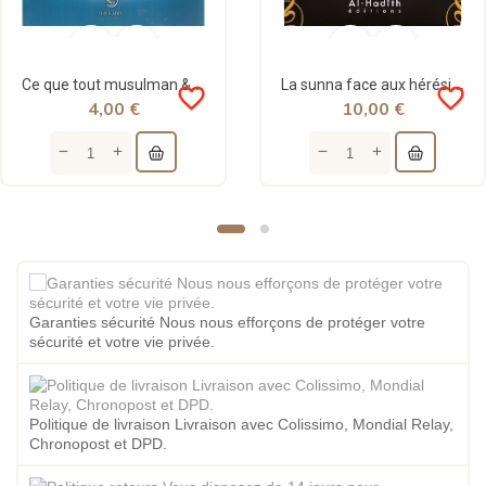
Ce que tout musulman & musulmane doivent impérativement savoir - Abdullah al Qarawy - Ibn Badis
La sunna face aux hérésies - ibn Taymiyya - al-Hadith
favorite_border
favorite_border
4,00 €
10,00 €
Garanties sécurité Nous nous efforçons de protéger votre
sécurité et votre vie privée.
Politique de livraison Livraison avec Colissimo, Mondial Relay,
Chronopost et DPD.