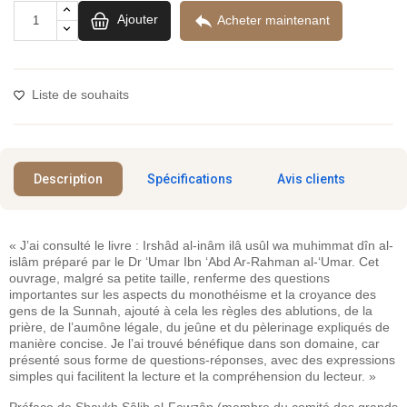

Ajouter
Acheter maintenant
Liste de souhaits
Description
Spécifications
Avis clients
« J’ai consulté le livre : Irshâd al-inâm ilâ usûl wa muhimmat dîn al-
islâm préparé par le Dr ‘Umar Ibn ‘Abd Ar-Rahman al-‘Umar. Cet
ouvrage, malgré sa petite taille, renferme des questions
importantes sur les aspects du monothéisme et la croyance des
gens de la Sunnah, ajouté à cela les règles des ablutions, de la
prière, de l’aumône légale, du jeûne et du pèlerinage expliqués de
manière concise. Je l’ai trouvé bénéfique dans son domaine, car
présenté sous forme de questions-réponses, avec des expressions
simples qui facilitent la lecture et la compréhension du lecteur. »
Préface de Shaykh Sâlih al-Fawzân (membre du comité des grands