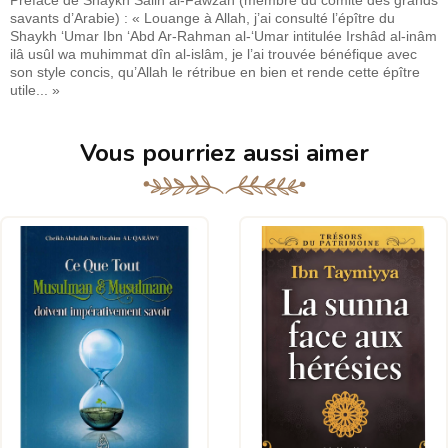
savants d’Arabie) : « Louange à Allah, j’ai consulté l’épître du
Shaykh ‘Umar Ibn ‘Abd Ar-Rahman al-‘Umar intitulée Irshâd al-inâm
ilâ usûl wa muhimmat dîn al-islâm, je l’ai trouvée bénéfique avec
son style concis, qu’Allah le rétribue en bien et rende cette épître
utile... »
Vous pourriez aussi aimer