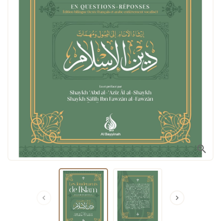


