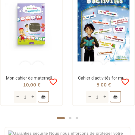
Mon cahier de maternelle pour apprendre l'alphabet arabe - niveau 1 - al Qamar
Cahier d'activités for muslim - Pixelgraf/Sana
favorite_border
favorite_border
10,00 €
5,00 €