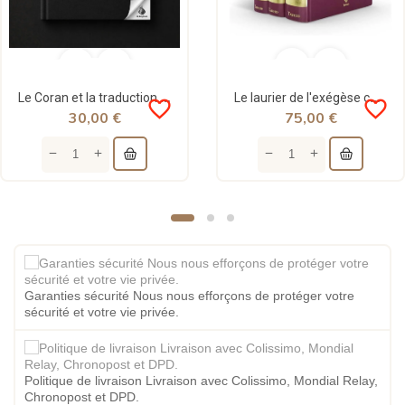
Le Coran et la traduction des sens en français (Arabe-Français) - Tawbah
Le laurier de l'exégèse coranique - Tafsir du Coran - Mohamed Benchili - 3 tomes - Tawhid
favorite_border
favorite_border
30,00 €
75,00 €
Garanties sécurité Nous nous efforçons de protéger votre
sécurité et votre vie privée.
Politique de livraison Livraison avec Colissimo, Mondial Relay,
Chronopost et DPD.