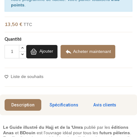
points
.
13,50 €
TTC
(15 avis)
Quantité

Ajouter
Acheter maintenant
Liste de souhaits
Description
Spécifications
Avis clients
Le Guide illustré du Hajj et de la 'Umra
publié par les
éditions
Anas
et
BDouin
est l'ouvrage idéal pour tous les
futurs pèlerins
.