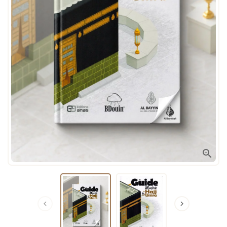


