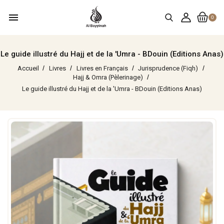
menu
0
Le guide illustré du Hajj et de la 'Umra - BDouin (Editions Anas)
Accueil
Livres
Livres en Français
Jurisprudence (Fiqh)
Hajj & Omra (Pèlerinage)
Le guide illustré du Hajj et de la 'Umra - BDouin (Editions Anas)