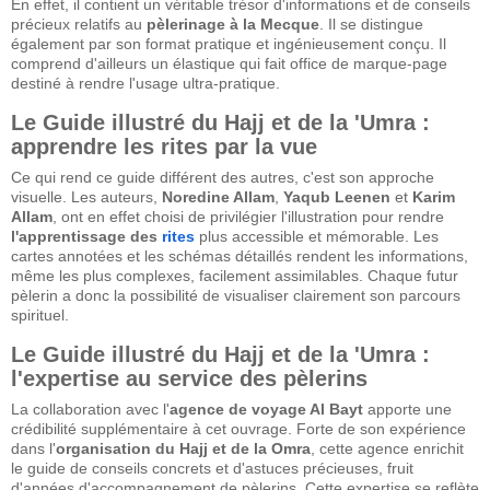
En effet, il contient un véritable trésor d'informations et de conseils
précieux relatifs au
pèlerinage à la Mecque
. Il se distingue
également par son format pratique et ingénieusement conçu. Il
comprend d'ailleurs un élastique qui fait office de marque-page
destiné à rendre l'usage ultra-pratique.
Le Guide illustré du Hajj et de la 'Umra :
apprendre les rites par la vue
Ce qui rend ce guide différent des autres, c'est son approche
visuelle. Les auteurs,
Noredine Allam
,
Yaqub Leenen
et
Karim
Allam
, ont en effet choisi de privilégier l'illustration pour rendre
l'apprentissage des
rites
plus accessible et mémorable. Les
cartes annotées et les schémas détaillés rendent les informations,
même les plus complexes, facilement assimilables. Chaque futur
pèlerin a donc la possibilité de visualiser clairement son parcours
spirituel.
Le Guide illustré du Hajj et de la 'Umra :
l'expertise au service des pèlerins
La collaboration avec l'
agence de voyage Al Bayt
apporte une
crédibilité supplémentaire à cet ouvrage. Forte de son expérience
dans l'
organisation du Hajj et de la Omra
, cette agence enrichit
le guide de conseils concrets et d'astuces précieuses, fruit
d'années d'accompagnement de pèlerins. Cette expertise se reflète