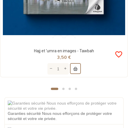
Hajj et 'umra en images - Tawbah
favorite_border
3,50 €
Garanties sécurité Nous nous efforçons de protéger votre
sécurité et votre vie privée.