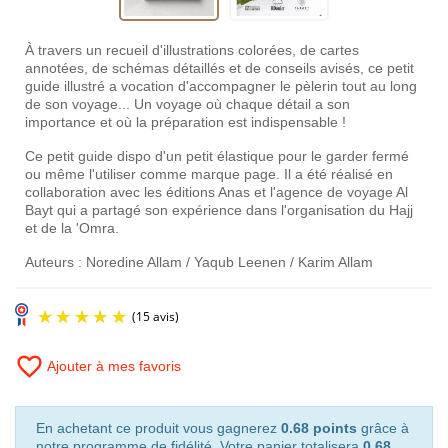
À travers un recueil d'illustrations colorées, de cartes
annotées, de schémas détaillés et de conseils avisés, ce petit
guide illustré a vocation d'accompagner le pèlerin tout au long
de son voyage... Un voyage où chaque détail a son
importance et où la préparation est indispensable !
Ce petit guide dispo d'un petit élastique pour le garder fermé
ou même l'utiliser comme marque page. Il a été réalisé en
collaboration avec les éditions Anas et l'agence de voyage Al
Bayt qui a partagé son expérience dans l'organisation du Hajj
et de la 'Omra.
Auteurs : Noredine Allam / Yaqub Leenen / Karim Allam
favorite_border
Ajouter à mes favoris
En achetant ce produit vous gagnerez
0.68 points
grâce à
notre programme de fidélité. Votre panier totalisera
0.68