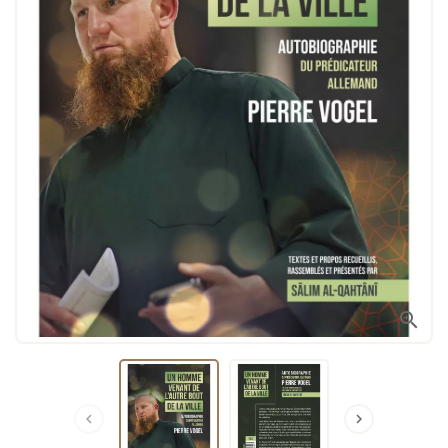


