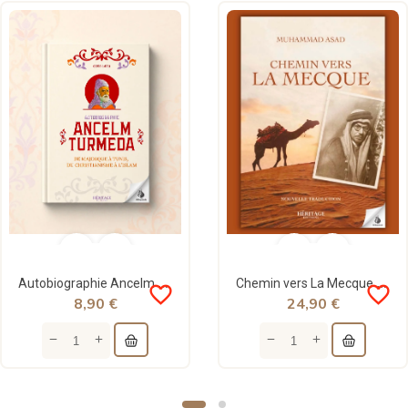
Autobiographie Ancelm Turmeda - De Majorque à Tunis, du christianisme à l'islam - Éditions Héritage
Chemin vers La Mecque - Muhammad Asad - Héritage
favorite_border
favorite_border
8,90 €
24,90 €