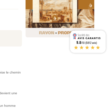
9.8
/10 (5812 avis)
★★★★★
oise le chemin
 devient une
 – un homme