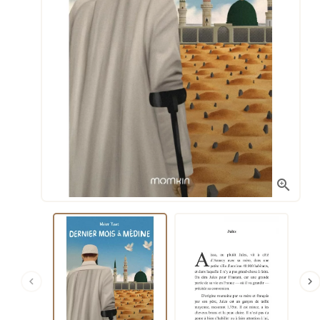


