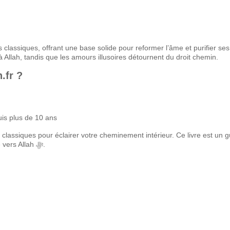
classiques, offrant une base solide pour reformer l’âme et purifier ses 
à Allah, tandis que les amours illusoires détournent du droit chemin.
.fr ?
is plus de 10 ans
lassiques pour éclairer votre cheminement intérieur. Ce livre est un g
pour toute personne en quête d’un amour pur, sincère et orienté vers Allah ﷻ.