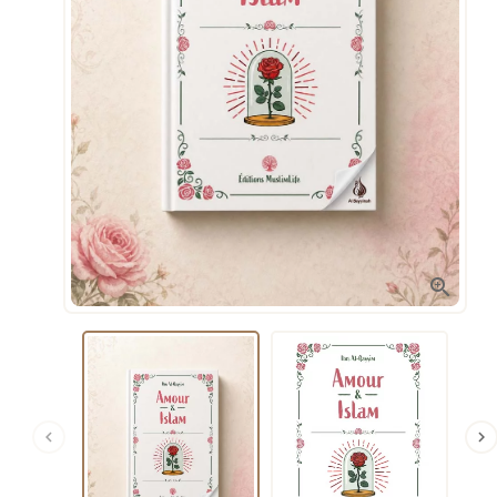


