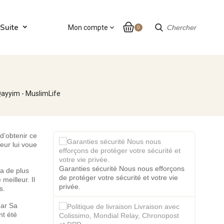
Suite
Mon compte
expand_more
Chercher
0
Qayyim - MuslimLife
d’obtenir ce
eur lui voue
Garanties sécurité Nous nous efforçons
 a de plus
de protéger votre sécurité et votre vie
 meilleur. Il
privée.
s.
par Sa
nt été