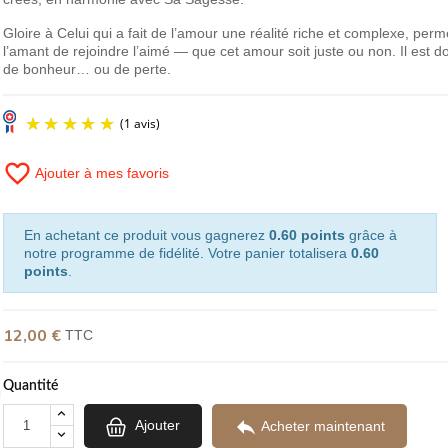
Gloire à Celui qui a fait de l’amour une réalité riche et complexe, perm
l’amant de rejoindre l’aimé — que cet amour soit juste ou non. Il est 
de bonheur… ou de perte.
favorite_border
Ajouter à mes favoris
(1 avis)
En achetant ce produit vous gagnerez
0.60 points
grâce à
notre programme de fidélité. Votre panier totalisera
0.60
points
.
12,00 €
TTC
Quantité

Ajouter
Acheter maintenant