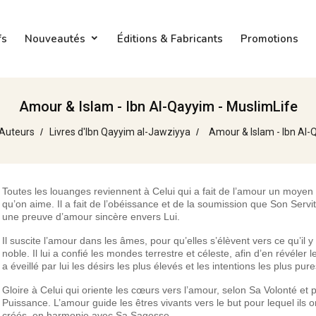
fs
Nouveautés
Éditions & Fabricants
Promotions
Amour & Islam - Ibn Al-Qayyim - MuslimLife
Auteurs
Livres d'Ibn Qayyim al-Jawziyya
Amour & Islam - Ibn Al-
Toutes les louanges reviennent à Celui qui a fait de l’amour un moyen 
qu’on aime. Il a fait de l’obéissance et de la soumission que Son Servit
une preuve d’amour sincère envers Lui.
Il suscite l’amour dans les âmes, pour qu’elles s’élèvent vers ce qu’il y
noble. Il lui a confié les mondes terrestre et céleste, afin d’en révéler le
a éveillé par lui les désirs les plus élevés et les intentions les plus pure
Gloire à Celui qui oriente les cœurs vers l’amour, selon Sa Volonté et 
Puissance. L’amour guide les êtres vivants vers le but pour lequel ils o
créés, en harmonie avec Sa Sagesse.