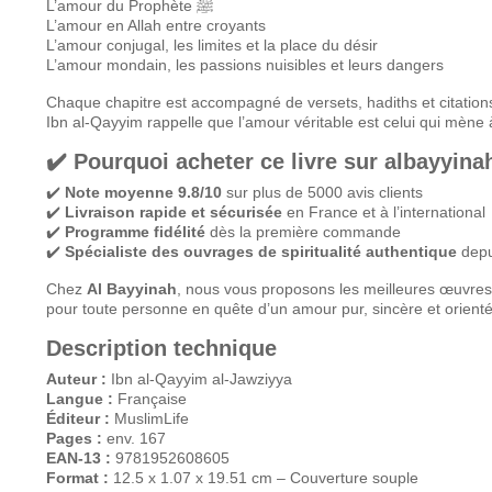
L’amour du Prophète ﷺ
L’amour en Allah entre croyants
L’amour conjugal, les limites et la place du désir
L’amour mondain, les passions nuisibles et leurs dangers
Chaque chapitre est accompagné de versets, hadiths et citations 
Ibn al-Qayyim rappelle que l’amour véritable est celui qui mène 
✔️ Pourquoi acheter ce livre sur albayyinah
✔️
Note moyenne 9.8/10
sur plus de 5000 avis clients
✔️
Livraison rapide et sécurisée
en France et à l’international
✔️
Programme fidélité
dès la première commande
✔️
Spécialiste des ouvrages de spiritualité authentique
depu
Chez
Al Bayyinah
, nous vous proposons les meilleures œuvres c
Description technique
Auteur :
Ibn al-Qayyim al-Jawziyya
Langue :
Française
Éditeur :
MuslimLife
Pages :
env. 167
EAN-13 :
9781952608605
Format :
12.5 x 1.07 x 19.51 cm – Couverture souple