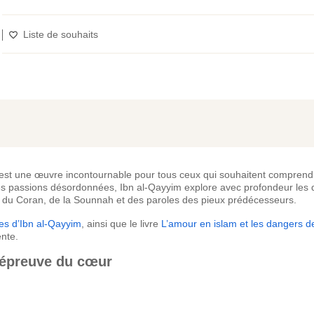
Liste de souhaits
est une œuvre incontournable pour tous ceux qui souhaitent comprendr
es passions désordonnées, Ibn al-Qayyim explore avec profondeur les d
mière du Coran, de la Sounnah et des paroles des pieux prédécesseurs.
es d’Ibn al-Qayyim
, ainsi que le livre
L’amour en islam et les dangers d
ente.
 épreuve du cœur