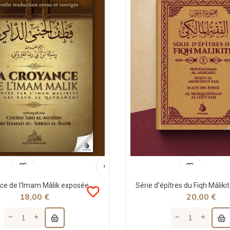
La croyance de l'Imam Mâlik exposée par Ibn Abî Zayd Al Qayrawânî - Imam Malik
favorite_border
18,00 €
20,00 €