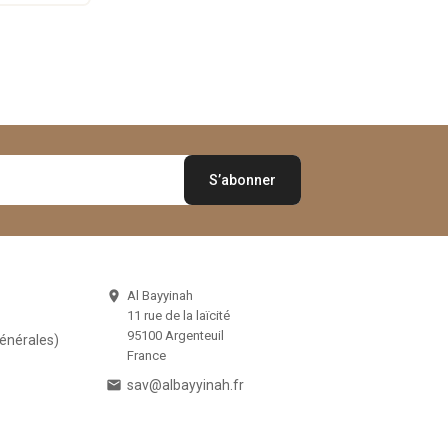
Al Bayyinah

11 rue de la laïcité
95100 Argenteuil
Générales)
France

sav@albayyinah.fr