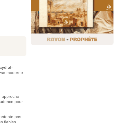
ayd al-
lyse moderne
n approche
prudence pour
contente pas
s fiables.