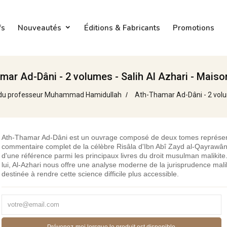
fs
Nouveautés
Éditions & Fabricants
Promotions
mar Ad-Dâni - 2 volumes - Salih Al Azhari - Maiso
 du professeur Muhammad Hamidullah
Ath-Thamar Ad-Dâni - 2 volum
Ath-Thamar Ad-Dâni est un ouvrage composé de deux tomes représe
commentaire complet de la célèbre Risâla d'Ibn Abî Zayd al-Qayrawânî. 
d'une référence parmi les principaux livres du droit musulman malikite.
lui, Al-Azhari nous offre une analyse moderne de la jurisprudence mali
destinée à rendre cette science difficile plus accessible.