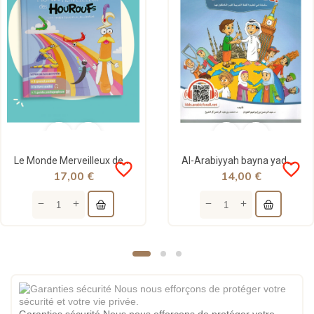
Le Monde Merveilleux des Houroufs - Lire l'arabe devient un jeu d'enfant
Al-Arabiyyah bayna yaday awladina (L'arabe entre les mains de nos enfants) - Volume 1
favorite_border
favorite_border
17,00 €
14,00 €