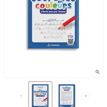


