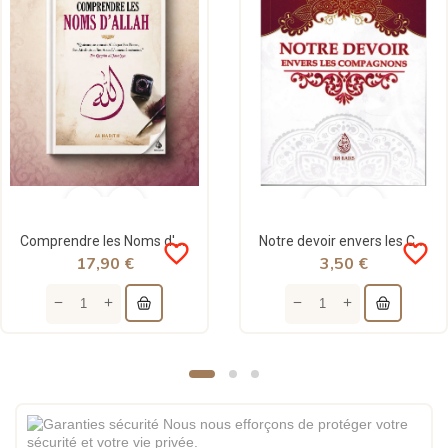
Comprendre les Noms d'Allah - 'Abd Al-Razzâq Al-Badr - al-Hadith
Notre devoir envers les Compagnons - Cheikh 'Abd Ar-Razzak Al-Badr - Ibn Badis
favorite_border
favorite_border
17,90 €
3,50 €