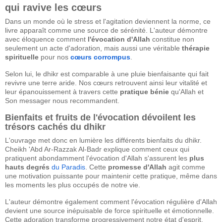
qui ravive les cœurs
Dans un monde où le stress et l'agitation deviennent la norme, ce
livre apparaît comme une source de sérénité. L'auteur démontre
avec éloquence comment
l'évocation d'Allah
constitue non
seulement un acte d'adoration, mais aussi une véritable
thérapie
spirituelle
pour nos
cœurs corrompus
.
Selon lui, le dhikr est comparable à une pluie bienfaisante qui fait
revivre une terre aride. Nos cœurs retrouvent ainsi leur vitalité et
leur épanouissement à travers cette
pratique bénie
qu'Allah et
Son messager nous recommandent.
Bienfaits et fruits de l'évocation dévoilent les
trésors cachés du dhikr
L'ouvrage met donc en lumière les différents bienfaits du dhikr.
Cheikh 'Abd Ar-Razzak Al-Badr explique comment ceux qui
pratiquent abondamment l'évocation d'Allah s'assurent les
plus
hauts degrés
du Paradis
. Cette
promesse d'Allah
agit comme
une motivation puissante pour maintenir cette pratique, même dans
les moments les plus occupés de notre vie.
L'auteur démontre également comment l'évocation régulière d'Allah
devient une source inépuisable de force spirituelle et émotionnelle.
Cette adoration transforme progressivement notre état d'esprit,