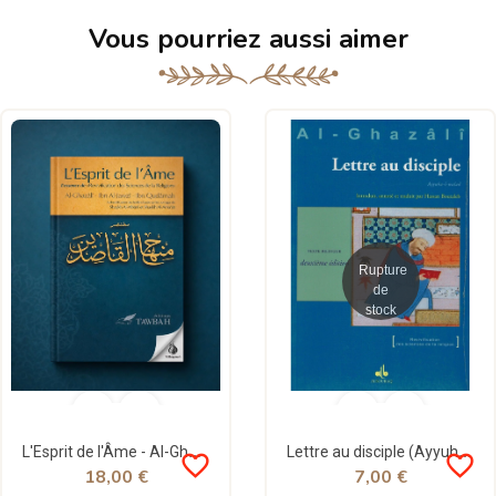
Vous pourriez aussi aimer
Rupture
de
stock
L'Esprit de l'Âme - Al-Ghazalî - Ibn Al-Jawzî - Ibn Qudâmah - Tawbah
Lettre au disciple (Ayyuha-l-walad) - 2ème édition - Abû Hamîd Al-Ghazâlî - Bouraq (E77)
favorite_border
favorite_border
18,00 €
7,00 €