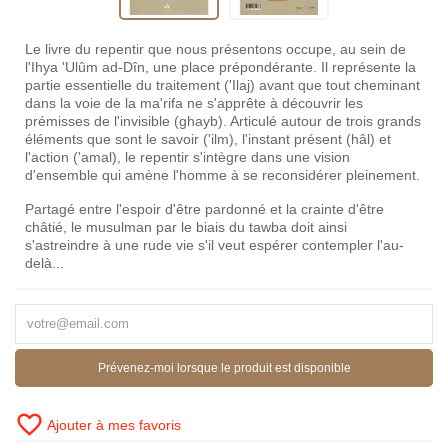
Le livre du repentir que nous présentons occupe, au sein de
l'Ihya 'Ulûm ad-Dîn, une place prépondérante. Il représente la
partie essentielle du traitement ('Ilaj) avant que tout cheminant
dans la voie de la ma'rifa ne s'apprête à découvrir les
prémisses de l'invisible (ghayb). Articulé autour de trois grands
éléments que sont le savoir ('ilm), l'instant présent (hâl) et
l'action ('amal), le repentir s'intègre dans une vision
d'ensemble qui amène l'homme à se reconsidérer pleinement.
Partagé entre l'espoir d'être pardonné et la crainte d'être
châtié, le musulman par le biais du tawba doit ainsi
s'astreindre à une rude vie s'il veut espérer contempler l'au-
delà...
Prévenez-moi lorsque le produit est disponible
favorite_border
Ajouter à mes favoris