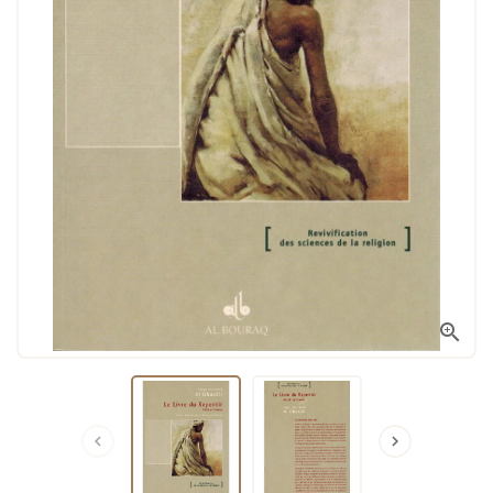


