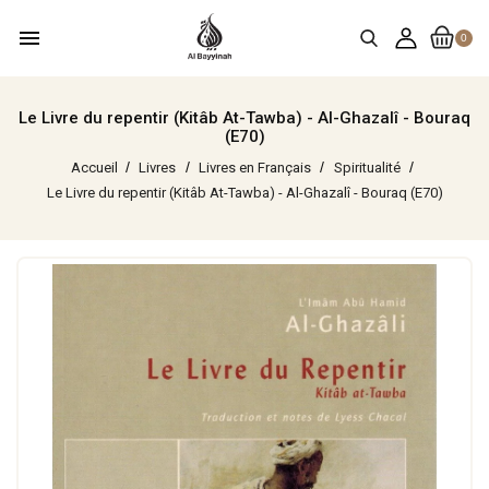
menu
0
Le Livre du repentir (Kitâb At-Tawba) - Al-Ghazalî - Bouraq
(E70)
Accueil
Livres
Livres en Français
Spiritualité
Le Livre du repentir (Kitâb At-Tawba) - Al-Ghazalî - Bouraq (E70)