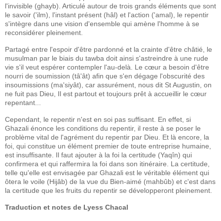
l'invisible (ghayb). Articulé autour de trois grands éléments que sont
le savoir ('ilm), l'instant présent (hâl) et l'action ('amal), le repentir
s'intègre dans une vision d'ensemble qui amène l'homme à se
reconsidérer pleinement.
Partagé entre l'espoir d'être pardonné et la crainte d'être châtié, le
musulman par le biais du tawba doit ainsi s'astreindre à une rude
vie s'il veut espérer contempler l'au-delà. Le cœur a besoin d'être
nourri de soumission (tâ'ât) afin que s'en dégage l'obscurité des
insoumissions (ma'siyât), car assurément, nous dit St Augustin, on
ne fuit pas Dieu, Il est partout et toujours prêt à accueillir le cœur
repentant...
Cependant, le repentir n'est en soi pas suffisant. En effet, si
Ghazali énonce les conditions du repentir, il reste à se poser le
problème vital de l'agrément du repentir par Dieu. Et là encore, la
foi, qui constitue un élément premier de toute entreprise humaine,
est insuffisante. Il faut ajouter à la foi la certitude (Yaqîn) qui
confirmera et qui raffermira la foi dans son itinéraire. La certitude,
telle qu'elle est envisagée par Ghazali est le véritable élément qui
ôtera le voile (Hijâb) de la vue du Bien-aimé (mahbûb) et c'est dans
la certitude que les fruits du repentir se développeront pleinement.
Traduction et notes de Lyess Chacal