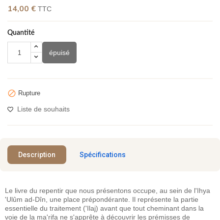
14,00 €
TTC
Quantité
épuisé

Rupture
Liste de souhaits
Description
Spécifications
Le livre du repentir que nous présentons occupe, au sein de l'Ihya
'Ulûm ad-Dîn, une place prépondérante. Il représente la partie
essentielle du traitement ('Ilaj) avant que tout cheminant dans la
voie de la ma'rifa ne s'apprête à découvrir les prémisses de