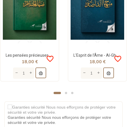
Les pensées précieuses - ibn al Jawzi - Tawbah
L'Esprit de l'Âme - Al-Ghazalî - Ibn Al-Jawzî - Ibn Qudâmah - Tawbah
favorite_border
favorite_border
18,00 €
18,00 €
Garanties sécurité Nous nous efforçons de protéger votre
sécurité et votre vie privée.