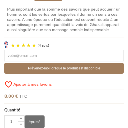
Plus important que la somme des savoirs que peut acquérir un
homme, sont les vertus par lesquelles il donne un sens à ces
savoirs. A une époque ou l’éducation est souvent réduite à un
apprentissage purement quantitatif la voix de Ghazali apparait
aussi singulière que son message semble indispensable.
Prévenez-moi lorsque le produit est disponible
favorite_border
Ajouter à mes favoris
8,00 €
TTC
(4 avis)
Quantité
épuisé