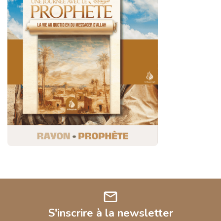
mail
S'inscrire à la newsletter