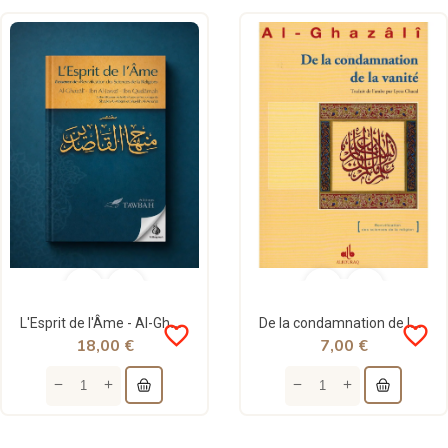
L'Esprit de l'Âme - Al-Ghazalî - Ibn Al-Jawzî - Ibn Qudâmah - Tawbah
De la condamnation de la vanité - Abou Hamîd Al-Ghazâlî (E65)
favorite_border
favorite_border
18,00 €
7,00 €