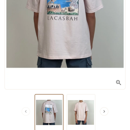


