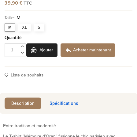
39,90 €
TTC
Taille :
M
M
XL
S
Quantité

Ajouter
Acheter maintenant
Liste de souhaits
Description
Spécifications
Entre tradition et modernité
Le T-shirt "Mémoire d'Oran" fusionne le chic parisien avec