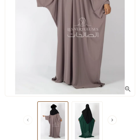


