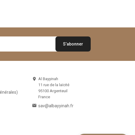
Al Bayyinah

11 rue de la laïcité
95100 Argenteuil
Générales)
France

sav@albayyinah.fr