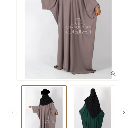


