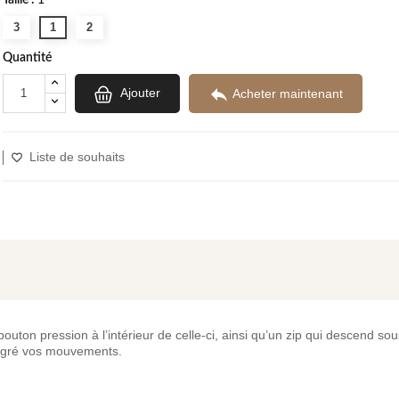
3
1
2
Quantité

Ajouter
Acheter maintenant
Liste de souhaits
on pression à l’intérieur de celle-ci, ainsi qu’un zip qui descend sous
algré vos mouvements.