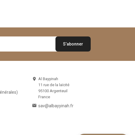
Al Bayyinah

11 rue de la laïcité
95100 Argenteuil
Générales)
France

sav@albayyinah.fr