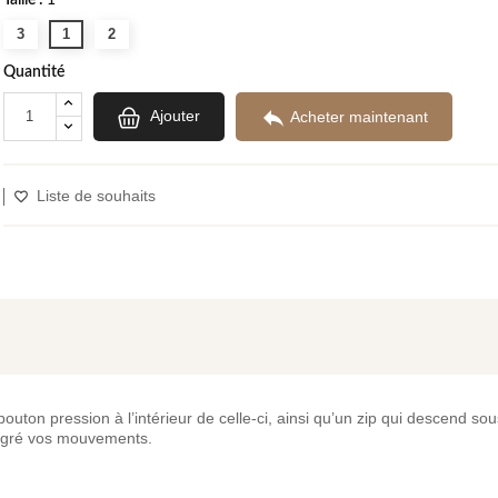
3
1
2
Quantité

Ajouter
Acheter maintenant
Liste de souhaits
on pression à l’intérieur de celle-ci, ainsi qu’un zip qui descend sous
algré vos mouvements.