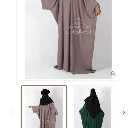


