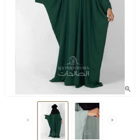


