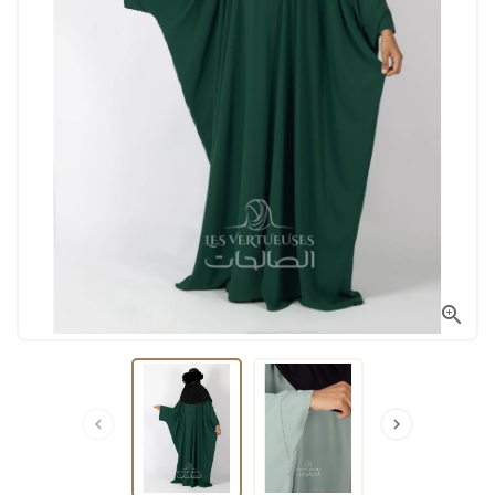


