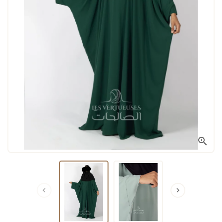


