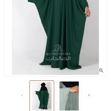


