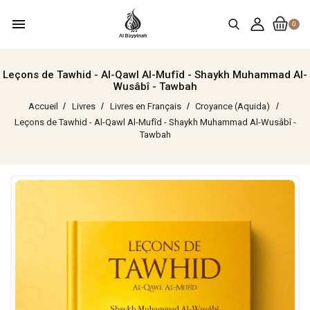
menu
0
Leçons de Tawhid - Al-Qawl Al-Mufîd - Shaykh Muhammad Al-
Wusâbî - Tawbah
Accueil
Livres
Livres en Français
Croyance (Aquida)
Leçons de Tawhid - Al-Qawl Al-Mufîd - Shaykh Muhammad Al-Wusâbî -
Tawbah