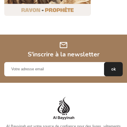
mail
S'inscrire à la newsletter
Al Bayyinah est votre source de confiance pour des livres, vêtements