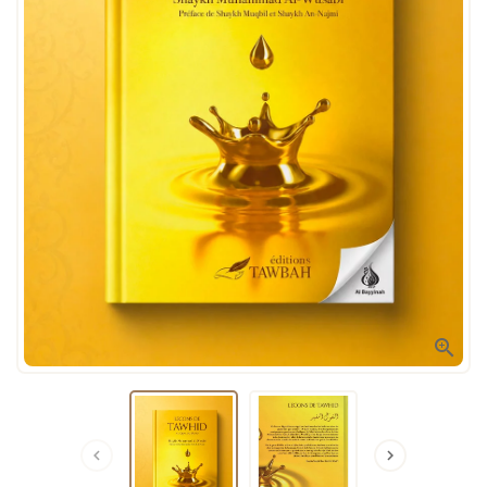


