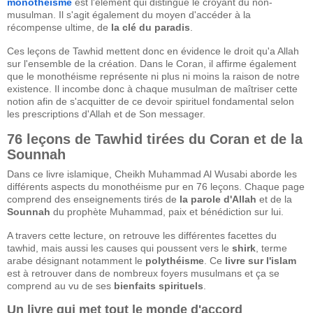
monothéisme
est l'élément qui distingue le croyant du non-
musulman. Il s'agit également du moyen d'accéder à la
récompense ultime, de
la clé du paradis
.
Ces leçons de Tawhid mettent donc en évidence le droit qu'a Allah
sur l'ensemble de la création. Dans le Coran, il affirme également
que le monothéisme représente ni plus ni moins la raison de notre
existence. Il incombe donc à chaque musulman de maîtriser cette
notion afin de s'acquitter de ce devoir spirituel fondamental selon
les prescriptions d'Allah et de Son messager.
76 leçons de Tawhid tirées du Coran et de la
Sounnah
Dans ce livre islamique, Cheikh Muhammad Al Wusabi aborde les
différents aspects du monothéisme pur en 76 leçons. Chaque page
comprend des enseignements tirés de
la parole d'Allah
et de la
Sounnah
du prophète Muhammad, paix et bénédiction sur lui.
A travers cette lecture, on retrouve les différentes facettes du
tawhid, mais aussi les causes qui poussent vers le
shirk
, terme
arabe désignant notamment le
polythéisme
. Ce
livre sur l'islam
est à retrouver dans de nombreux foyers musulmans et ça se
comprend au vu de ses
bienfaits spirituels
.
Un livre qui met tout le monde d'accord