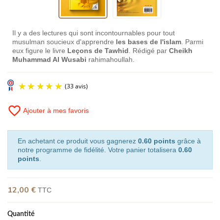
Il y a des lectures qui sont incontournables pour tout
musulman soucieux d'apprendre
les bases de l'islam
. Parmi
eux figure le livre
Leçons de Tawhid
. Rédigé par
Cheikh
Muhammad Al Wusabi
rahimahoullah.
favorite_border
Ajouter à mes favoris
En achetant ce produit vous gagnerez
0.60 points
grâce à
notre programme de fidélité. Votre panier totalisera
0.60
points
.
(33 avis)
12,00 €
TTC
Quantité