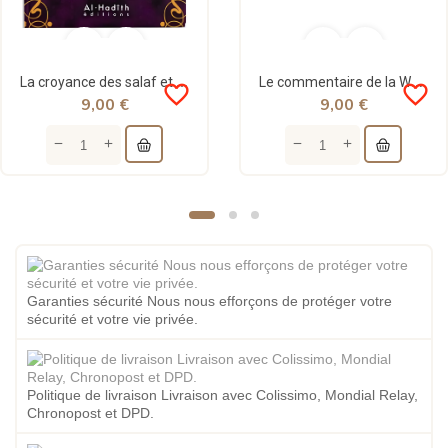
La croyance des salaf et des gens du hadith - Imâm As-Sâbounî - al-Hadith
Le commentaire de la Wâsitiyya d'ibn Taymiyya par ibn Outheymin - Al hadith
favorite_border
favorite_border
9,00 €
9,00 €
Garanties sécurité Nous nous efforçons de protéger votre
sécurité et votre vie privée.
Politique de livraison Livraison avec Colissimo, Mondial Relay,
Chronopost et DPD.