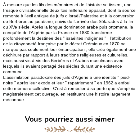
À mesure que les fils des mémoires et de l'histoire se tissent, une
fresque civilisationnelle deux fois millénaire apparaît, dont la source
remonte à l'exil antique de juifs d'Israël/Palestine et à la conversion
de Berbères au judaïsme, suivis de l'arrivée des Séfarades à la fin
du XVe siècle. Après la longue domination arabe puis ottomane, la
conquête de l'Algérie par la France en 1830 transforme
profondément la destinée des " israélites indigènes " : l'attribution
de la citoyenneté française par le décret Crémieux en 1870 ne
marque pas seulement leur émancipation ; elle crée également une
déchirure par rapport à leurs traditions religieuses et culturelles,
mais aussi vis-à-vis des Berbères et Arabes musulmans avec
lesquels ils avaient partagé des siècles durant une existence
commune.
L'assimilation paradoxale des juifs d'Algérie à une identité " pied-
noire " après leur exode et leur " rapatriement " en 1962 a enfoui
cette mémoire collective. C'est à remédier à sa perte que s'emploie
magistralement cet ouvrage, en restituant une histoire largement
méconnue.
Vous pourriez aussi aimer