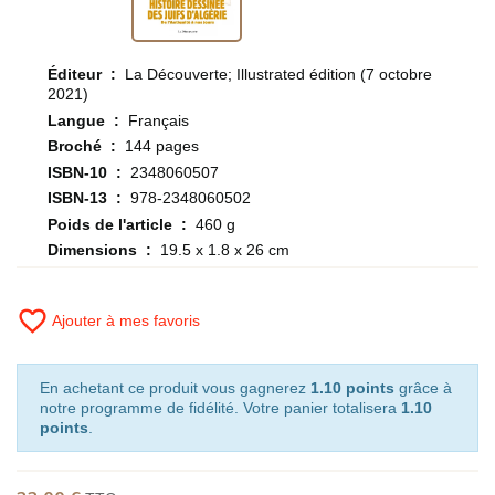
Éditeur ‏ : ‎
La Découverte; Illustrated édition (7 octobre
2021)
Langue ‏ : ‎
Français
Broché ‏ : ‎
144 pages
ISBN-10 ‏ : ‎
2348060507
ISBN-13 ‏ : ‎
978-2348060502
Poids de l'article ‏ : ‎
460 g
Dimensions ‏ : ‎
19.5 x 1.8 x 26 cm
favorite_border
Ajouter à mes favoris
En achetant ce produit vous gagnerez
1.10 points
grâce à
notre programme de fidélité. Votre panier totalisera
1.10
points
.