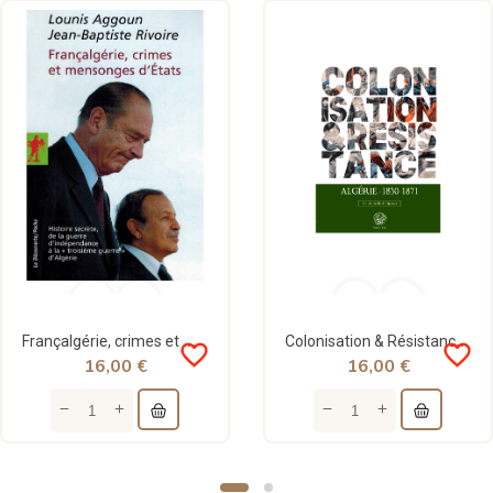
Françalgérie, crimes et mensonges d'États - Lounis Aggoun & Jean-Baptiste Rivoire - La Découverte
Colonisation & Résistance : Algérie (1830-1871) - S.E Zaimeche Al-Djazairi - Editions Ribât
favorite_border
favorite_border
16,00 €
16,00 €