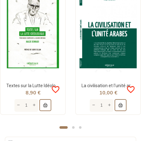
Textes sur la Lutte Idéologique - Malek Bennabi - Héritage Édition
La civilisation et l'unité arabes - Constantin Zureiq - Héritage
favorite_border
favorite_border
8,90 €
10,00 €