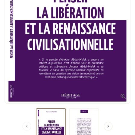


