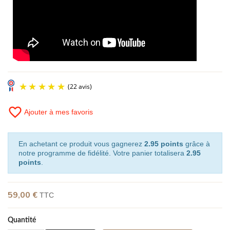
favorite_border
Ajouter à mes favoris
En achetant ce produit vous gagnerez
2.95 points
grâce à
notre programme de fidélité. Votre panier totalisera
2.95
points
.
59,00 €
TTC
Quantité
(22 avis)