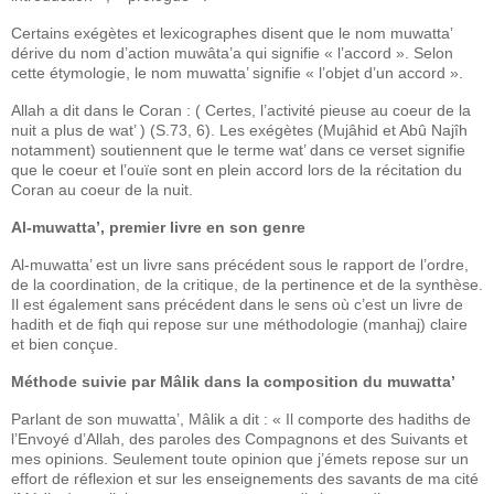
Certains exégètes et lexicographes disent que le nom muwatta’
dérive du nom d’action muwâta’a qui signifie « l’accord ». Selon
cette étymologie, le nom muwatta’ signifie « l’objet d’un accord ».
Allah a dit dans le Coran : ( Certes, l’activité pieuse au coeur de la
nuit a plus de wat’ ) (S.73, 6). Les exégètes (Mujâhid et Abû Najîh
notamment) soutiennent que le terme wat’ dans ce verset signifie
que le coeur et l’ouïe sont en plein accord lors de la récitation du
Coran au coeur de la nuit.
Al-muwatta’, premier livre en son genre
Al-muwatta’ est un livre sans précédent sous le rapport de l’ordre,
de la coordination, de la critique, de la pertinence et de la synthèse.
Il est également sans précédent dans le sens où c’est un livre de
hadith et de fiqh qui repose sur une méthodologie (manhaj) claire
et bien conçue.
Méthode suivie par Mâlik dans la composition du muwatta’
Parlant de son muwatta’, Mâlik a dit : « Il comporte des hadiths de
l’Envoyé d’Allah, des paroles des Compagnons et des Suivants et
mes opinions. Seulement toute opinion que j’émets repose sur un
effort de réflexion et sur les enseignements des savants de ma cité