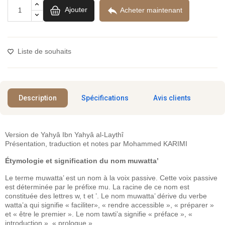

Ajouter
Acheter maintenant
Liste de souhaits
Description
Spécifications
Avis clients
Version de Yahyâ Ibn Yahyâ al-Laythî
Présentation, traduction et notes par Mohammed KARIMI
Étymologie et signification du nom muwatta’
Le terme muwatta’ est un nom à la voix passive. Cette voix passive
est déterminée par le préfixe mu. La racine de ce nom est
constituée des lettres w, t et ’. Le nom muwatta’ dérive du verbe
watta’a qui signifie « faciliter», « rendre accessible », « préparer »
et « être le premier ». Le nom tawti’a signifie « préface », «
introduction », « prologue ».