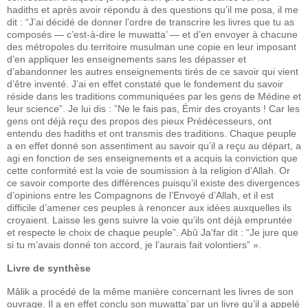
hadiths et après avoir répondu à des questions qu’il me posa, il me
dit : “J’ai décidé de donner l’ordre de transcrire les livres que tu as
composés — c’est-à-dire le muwatta’ — et d’en envoyer à chacune
des métropoles du territoire musulman une copie en leur imposant
d’en appliquer les enseignements sans les dépasser et
d’abandonner les autres enseignements tirés de ce savoir qui vient
d’être inventé. J’ai en effet constaté que le fondement du savoir
réside dans les traditions communiquées par les gens de Médine et
leur science”. Je lui dis : ”Ne le fais pas, Émir des croyants ! Car les
gens ont déjà reçu des propos des pieux Prédécesseurs, ont
entendu des hadiths et ont transmis des traditions. Chaque peuple
a en effet donné son assentiment au savoir qu’il a reçu au départ, a
agi en fonction de ses enseignements et a acquis la conviction que
cette conformité est la voie de soumission à la religion d’Allah. Or
ce savoir comporte des différences puisqu’il existe des divergences
d’opinions entre les Compagnons de l’Envoyé d’Allah, et il est
difficile d’amener ces peuples à renoncer aux idées auxquelles ils
croyaient. Laisse les gens suivre la voie qu’ils ont déjà empruntée
et respecte le choix de chaque peuple”. Abû Ja‘far dit : “Je jure que
si tu m’avais donné ton accord, je l’aurais fait volontiers” ».
Livre de synthèse
Mâlik a procédé de la même manière concernant les livres de son
ouvrage. Il a en effet conclu son muwatta’ par un livre qu’il a appelé