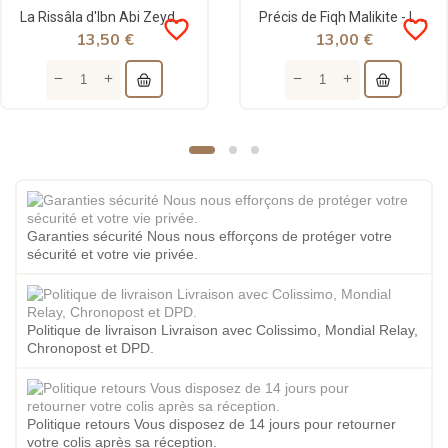
La Rissâla d'Ibn Abi Zeyd Al-Qayrawâni selon l'école Malikite (Arabe & Français) - Universel
Précis de Fiqh Malikite - Les pratiques cultuelles ('ibâdât) - Corentin Pabiot - Maison d'Ennour
favorite_border
favorite_border
13,50 €
13,00 €
Garanties sécurité Nous nous efforçons de protéger votre
sécurité et votre vie privée.
Politique de livraison Livraison avec Colissimo, Mondial Relay,
Chronopost et DPD.
Politique retours Vous disposez de 14 jours pour retourner
votre colis après sa réception.