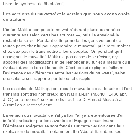
Livre de synthèse (kitâb al-jâmi‘).
Les versions du muwatta’ et la version que nous avons choisi
de traduire
L’imâm Mâlik a composé le muwatta’ durant plusieurs années —
quarante ans selon certaines sources —, puis l’a enseigné le
restant de sa vie. Pendant cette période, les gens venaient de
toutes parts chez lui pour apprendre le muwatta’, puis retournaient
chez eux pour le transmettre à leurs peuples. Or, pendant qu’il
enseignait le muwatta’, Mâlik n’a pas cessé de le réviser, d’y
apporter des modifications et de l’émonder au fur et à mesure qu’il
évoluait dans le fiqh et le hadith. C’est ce qui explique d’ailleurs
l’existence des différences entre les versions du muwatta’, selon
que celui-ci soit rapporté par tel ou tel disciple.
Les disciples de Mâlik qui ont reçu le muwatta’ de sa bouche et l’ont
transmis sont très nombreux. Ibn Nâsir al-Dîn (m.840H/1436 apr.
J.-C.) en a recensé soixante-dix-neuf. Le Dr Ahmad Mustafâ al-
A‘zamî en a recensé cent.
La version du muwatta’ de Yahyâ Ibn Yahyâ a été entourée d’un
intérêt particulier par les savants de l’Espagne musulmane.
D’éminents exégètes se sont fondés sur cette version dans leur
explication du muwatta’, notamment Ibn ‘Abd al-Barr dans ses