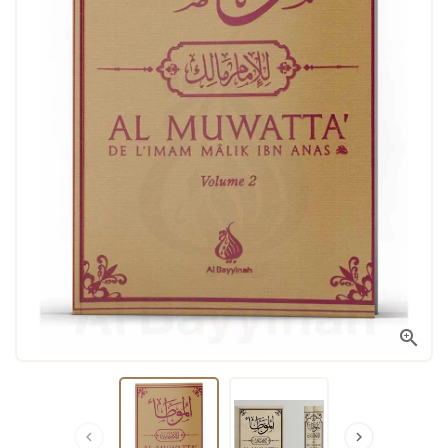


