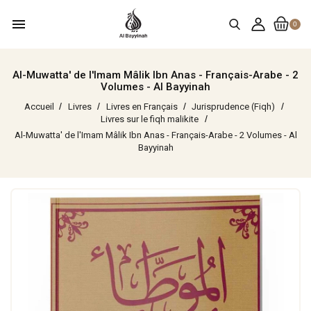
menu
0
Al-Muwatta' de l'Imam Mâlik Ibn Anas - Français-Arabe - 2
Volumes - Al Bayyinah
Accueil
Livres
Livres en Français
Jurisprudence (Fiqh)
Livres sur le fiqh malikite
Al-Muwatta' de l'Imam Mâlik Ibn Anas - Français-Arabe - 2 Volumes - Al
Bayyinah