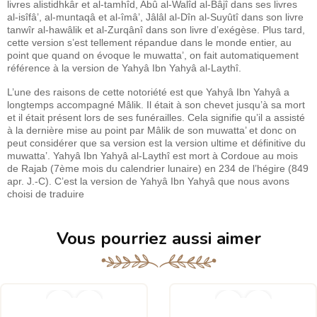
livres alistidhkâr et al-tamhîd, Abû al-Walîd al-Bâjî dans ses livres
al-isîfâ’, al-muntaqâ et al-îmâ’, Jâlâl al-Dîn al-Suyûtî dans son livre
tanwîr al-hawâlik et al-Zurqânî dans son livre d’exégèse. Plus tard,
cette version s’est tellement répandue dans le monde entier, au
point que quand on évoque le muwatta’, on fait automatiquement
référence à la version de Yahyâ Ibn Yahyâ al-Laythî.
L’une des raisons de cette notoriété est que Yahyâ Ibn Yahyâ a
longtemps accompagné Mâlik. Il était à son chevet jusqu’à sa mort
et il était présent lors de ses funérailles. Cela signifie qu’il a assisté
à la dernière mise au point par Mâlik de son muwatta’ et donc on
peut considérer que sa version est la version ultime et définitive du
muwatta’. Yahyâ Ibn Yahyâ al-Laythî est mort à Cordoue au mois
de Rajab (7ème mois du calendrier lunaire) en 234 de l’hégire (849
apr. J.-C). C’est la version de Yahyâ Ibn Yahyâ que nous avons
choisi de traduire
Vous pourriez aussi aimer