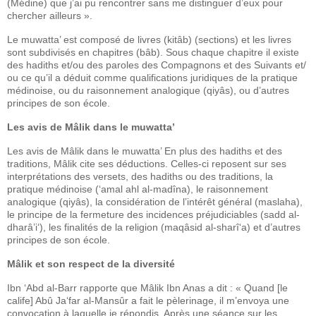
(Médine) que j’ai pu rencontrer sans me distinguer d’eux pour
chercher ailleurs ».
Le muwatta’ est composé de livres (kitâb) (sections) et les livres
sont subdivisés en chapitres (bâb). Sous chaque chapitre il existe
des hadiths et/ou des paroles des Compagnons et des Suivants et/
ou ce qu’il a déduit comme qualifications juridiques de la pratique
médinoise, ou du raisonnement analogique (qiyâs), ou d’autres
principes de son école.
Les avis de Mâlik dans le muwatta’
Les avis de Mâlik dans le muwatta’ En plus des hadiths et des
traditions, Mâlik cite ses déductions. Celles-ci reposent sur ses
interprétations des versets, des hadiths ou des traditions, la
pratique médinoise (‘amal ahl al-madîna), le raisonnement
analogique (qiyâs), la considération de l’intérêt général (maslaha),
le principe de la fermeture des incidences préjudiciables (sadd al-
dharâ’i‘), les finalités de la religion (maqâsid al-sharî‘a) et d’autres
principes de son école.
Mâlik et son respect de la diversité
Ibn ‘Abd al-Barr rapporte que Mâlik Ibn Anas a dit : « Quand [le
calife] Abû Ja‘far al-Mansûr a fait le pèlerinage, il m’envoya une
convocation à laquelle je répondis. Après une séance sur les