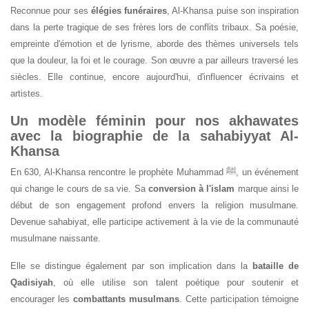
Reconnue pour ses
élégies funéraires
, Al-Khansa puise son inspiration
dans la perte tragique de ses frères lors de conflits tribaux. Sa poésie,
empreinte d'émotion et de lyrisme, aborde des thèmes universels tels
que la douleur, la foi et le courage. Son œuvre a par ailleurs traversé les
siècles. Elle continue, encore aujourd'hui, d'influencer écrivains et
artistes.
Un modèle féminin pour nos akhawates
avec la biographie de la
sahabiyyat Al-
Khansa
En 630, Al-Khansa rencontre le prophète Muhammad ﷺ, un événement
qui change le cours de sa vie. Sa
conversion à l'islam
marque ainsi le
début de son engagement profond envers la religion musulmane.
Devenue sahabiyat, elle participe activement à la vie de la communauté
musulmane naissante.
Elle se distingue également par son implication dans la
bataille de
Qadisiyah
, où elle utilise son talent poétique pour soutenir et
encourager les
combattants musulmans
. Cette participation témoigne