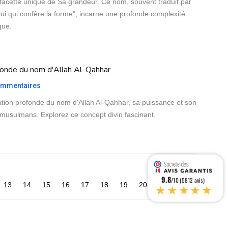
 facette unique de Sa grandeur. Ce nom, souvent traduit par
lui qui confère la forme", incarne une profonde complexité
que.
ofonde du nom d'Allah Al-Qahhar
mmentaires
cation profonde du nom d'Allah Al-Qahhar, sa puissance et son
 musulmans. Explorez ce concept divin fascinant.
9.8
/10 (5812 avis)
★★★★★
13
14
15
16
17
18
19
20
21
22