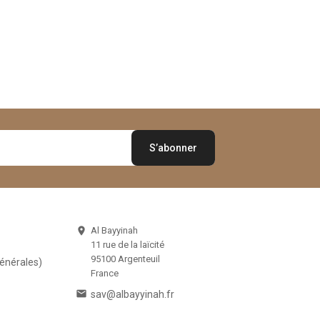
Al Bayyinah

11 rue de la laïcité
95100 Argenteuil
Générales)
France

sav@albayyinah.fr