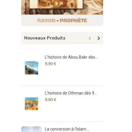


Nouveaux Produits
L'histoire de Abou Bakr dès...
Sp
9,90 €
17
L'histoire de Othman dès 9...
Déc
9,90 €
7,
La conversion à l'Islam...
La