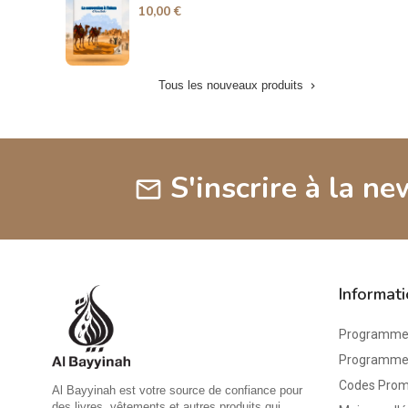
10,00 €
15
Tous les nouveaux produits

S'inscrire à la ne
mail
Informat
Programme 
Programme d
Codes Pro
Al Bayyinah est votre source de confiance pour
des livres, vêtements et autres produits qui