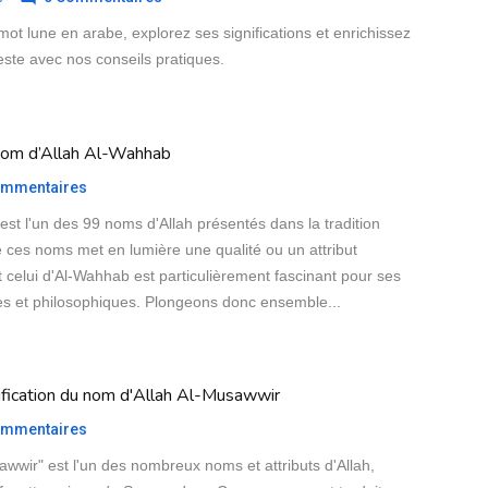
mot lune en arabe, explorez ses significations et enrichissez
este avec nos conseils pratiques.
u nom d’Allah Al-Wahhab
mmentaires
st l'un des 99 noms d'Allah présentés dans la tradition
 ces noms met en lumière une qualité ou un attribut
t celui d'Al-Wahhab est particulièrement fascinant pour ses
lles et philosophiques. Plongeons donc ensemble...
ification du nom d'Allah Al-Musawwir
mmentaires
wwir" est l'un des nombreux noms et attributs d'Allah,