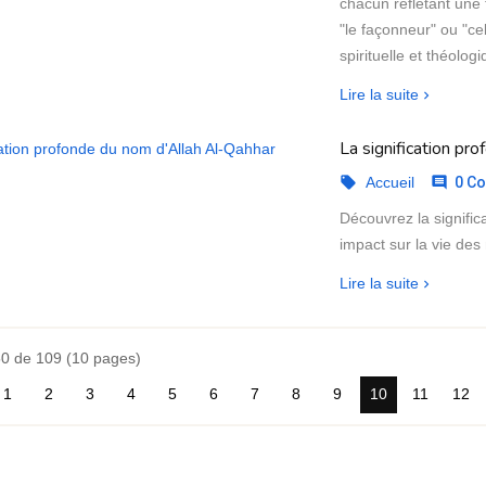
chacun reflétant une
"le façonneur" ou "ce
spirituelle et théologi
Lire la suite
La signification pr
Accueil
0 Co


Découvrez la signifi
impact sur la vie des
Lire la suite
50 de 109 (10 pages)
1
2
3
4
5
6
7
8
9
10
11
12