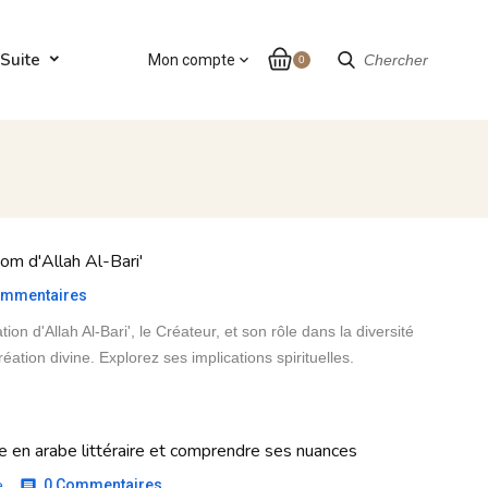
Suite
Mon compte
expand_more
Chercher
0
nom d'Allah Al-Bari'
mmentaires
tion d'Allah Al-Bari', le Créateur, et son rôle dans la diversité
création divine. Explorez ses implications spirituelles.
e en arabe littéraire et comprendre ses nuances
e
0 Commentaires
