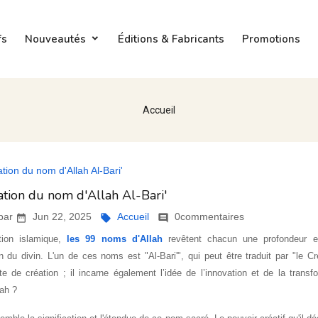
fs
Nouveautés
Éditions & Fabricants
Promotions
Accueil
cation du nom d'Allah Al-Bari'
 par
Jun 22, 2025
Accueil
0commentaires



tion islamique,
les 99 noms d'Allah
revêtent chacun une profondeur et 
 du divin. L'un de ces noms est "Al-Bari'", qui peut être traduit par "le 
te de création ; il incarne également l’idée de l’innovation et de la transf
lah ?