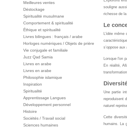
Explorons ense
Meilleures ventes
souligne auss
Déstockage
richesse de la
Spiritualité musulmane
Comportement & spiritualité
Le conce
Éthique et spiritualité
L'idée même de
Livres bilingues : français / arabe
caractéristiqu
Horloges numériques / Objets de prière
s’oppose aux a
Vie conjugale et familiale
Juzz Qad Samia
Lorsque l'on p
Livres en arabe
En réalité, A
Livres en arabe
transformation 
Philosophie islamique
Diversité
Inspiration
Spiritualité
Une partie in
Apprentissage Langues
reproduisent 
Développement personnel
naturel représ
Histoire
Cette diversi
Sociétés / Travail social
humains. La g
Sciences humaines