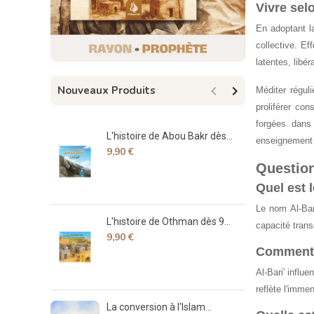
Vivre selo
En adoptant la
collective. E
latentes, libé


Nouveaux Produits
Méditer réguli
proliférer co
forgées dans
L'histoire de Abou Bakr dès...
Sp
enseignement s
9,90 €
17
Question
Quel est 
Le nom Al-Bari
L'histoire de Othman dès 9...
Déc
capacité trans
9,90 €
7,
Comment Al
Al-Bari' influ
reflète l'imme
La conversion à l'Islam...
La