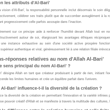
n les attributs d'Al-Bari'
 vision d’Al-Bari', la responsabilité personnelle inclut désormais le soin di
ffectivement, célébrer ses traits plutôt que de succomber aveuglément à la
rant progressivement celle parfois assoupie dans l’inaction.
èrement sur ce principe aide à renforcer l'humilité devant Allah tout en no
nstructivement autour de soi, élargissant les avantages éthiques réciproq
 une instance exhaustive au sein d'une société active prospère foncti
eedeen - Apprends des...
La vie du Prophète racontée...
upérieur authentique et viral, généreusement lié à une relation filiale irrévoca
,90 €
15,00 €
s-réponses relatives au nom d'Allah Al-Bari'
le sens principal du nom Al-Bari' ?
' désigne Allah en tant que créateur produisant à partir de rien, initiant l'
ouvrir le Prophète...
La vie du Prophète racontée...
cende les limites humaines et crée un équilibre parfait dans l'univers.
90 €
16,00 €
-Bari' influence-t-il la diversité de la création ?
ence la diversité de la création en permettant l'innovation et la variété infinie
nse pouvoir créatif d'Allah et se manifeste à travers la multitude des culture
 vie du Prophète racontée...