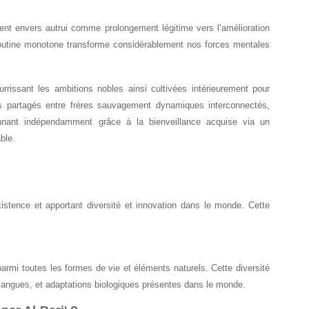
ligent envers autrui comme prolongement légitime vers l’amélioration
 routine monotone transforme considérablement nos forces mentales
urrissant les ambitions nobles ainsi cultivées intérieurement pour
ues partagés entre frères sauvagement dynamiques interconnectés,
onnant indépendamment grâce à la bienveillance acquise via un
ble.
existence et apportant diversité et innovation dans le monde. Cette
s parmi toutes les formes de vie et éléments naturels. Cette diversité
s, langues, et adaptations biologiques présentes dans le monde.