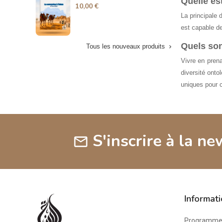
Quelle est
10,00 €
15
La principale 
est capable de
Quels son
Tous les nouveaux produits

Vivre en prena
diversité onto
uniques pour c
S'inscrire à la ne
mail
Informat
Programme 