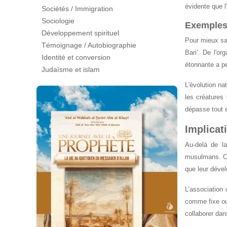
évidente que l
Sociétés / Immigration
Sociologie
Exemples 
Développement spirituel
Pour mieux sai
Témoignage / Autobiographie
Bari’. De l'o
Identité et conversion
étonnante a pe
Judaïsme et islam
L'évolution na
les créatures
dépasse tout e
Implicat
Au-delà de la
musulmans. Ce
que leur dével
L’association 
comme fixe ou 
collaborer dans