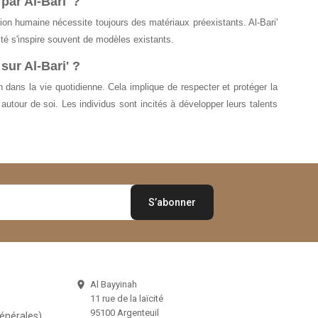
par Al-Bari' ?
éation humaine nécessite toujours des matériaux préexistants. Al-Bari'
té s'inspire souvent de modèles existants.
sur Al-Bari' ?
n dans la vie quotidienne. Cela implique de respecter et protéger la
autour de soi. Les individus sont incités à développer leurs talents
Al Bayyinah

11 rue de la laïcité
95100 Argenteuil
Générales)