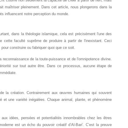
crit couvre non seulement la capacité de créer à partir de rien, mais
it maîtriser pleinement. Dans cet article, nous plongerons dans la
pts influencent notre perception du monde.
rtant, dans la théologie islamique, cela est précisément l'une des
note cette faculté suprême de produire à partir de l'inexistant. Ceci
our construire ou fabriquer quoi que ce soit.
la reconnaissance de la toute-puissance et de l'omnipotence divine.
périorité sur tout autre être. Dans ce processus, aucune étape de
 immédiate.
nie de la création. Contrairement aux œuvres humaines qui souvent
ité et une variété inégalées. Chaque animal, plante, et phénomène
t aux idées, pensées et potentialités innombrables chez les êtres
moderne est un écho du pouvoir créatif d’Al-Bari’. C’est la preuve