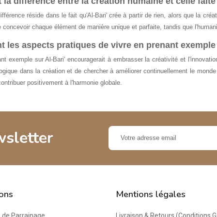
 la différence entre la création humaine et celle faite 
,00 €
différence réside dans le fait qu'Al-Bari' crée à partir de rien, alors que la cr
 concevoir chaque élément de manière unique et parfaite, tandis que l'humani
t les aspects pratiques de vivre en prenant exemple 
nt exemple sur Al-Bari' encouragerait à embrasser la créativité et l'innovatio
logique dans la création et de chercher à améliorer continuellement le monde 
ontribuer positivement à l'harmonie globale.
wsletter
ions
Mentions légales
de Parrainage
Livraison & Retours (Conditions 