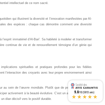
tentiel intellectuel de ce nom sacré.
dien qui illustrent la diversité et l’innovation manifestées par Al-
énales des espèces : chaque cas démontre comment une diversité
à l’esprit immatériel d’Al-Bari'. Sa habileté à modeler et transformer
ière continue de vie et de renouvellement témoigne d’un génie qui
mplications spirituelles et pratiques profondes pour les fidèles
t l’interaction des croyants avec leur propre environnement ainsi
ateur au sein de l’œuvre mondiale. Plutôt que de percevoir le monde
9.8
/10 (5813 avis)
ciper activement à la beauté évolutive. C’est un appel sincère pour
★★★★★
un élan décisif vers le positif durable.