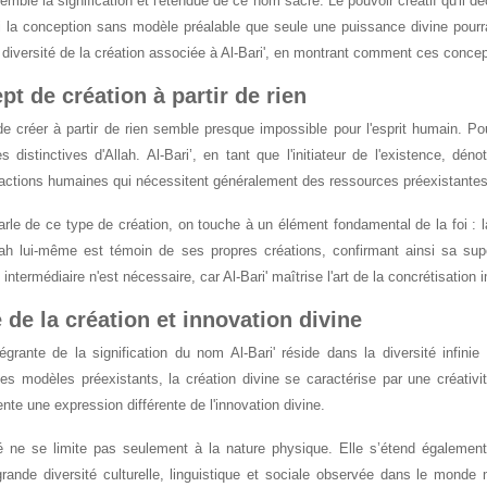
mble la signification et l'étendue de ce nom sacré. Le pouvoir créatif qu'il dé
i la conception sans modèle préalable que seule une puissance divine pourra
 diversité de la création associée à Al-Bari', en montrant comment ces conce
pt de création à partir de rien
 créer à partir de rien semble presque impossible pour l'esprit humain. Pou
es distinctives d'Allah. Al-Bari’, en tant que l'initiateur de l'existence, dé
ctions humaines qui nécessitent généralement des ressources préexistantes p
arle de ce type de création, on touche à un élément fondamental de la foi : 
llah lui-même est témoin de ses propres créations, confirmant ainsi sa su
intermédiaire n'est nécessaire, car Al-Bari' maîtrise l'art de la concrétisation
 de la création et innovation divine
tégrante de la signification du nom Al-Bari' réside dans la diversité infi
des modèles préexistants, la création divine se caractérise par une créativ
ente une expression différente de l'innovation divine.
té ne se limite pas seulement à la nature physique. Elle s’étend égalemen
rande diversité culturelle, linguistique et sociale observée dans le monde 