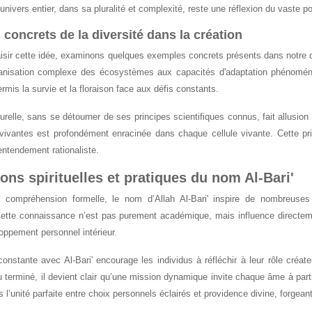
'univers entier, dans sa pluralité et complexité, reste une réflexion du vaste po
concrets de la diversité dans la création
sir cette idée, examinons quelques exemples concrets présents dans notre quoti
rganisation complexe des écosystèmes aux capacités d'adaptation phénom
rmis la survie et la floraison face aux défis constants.
turelle, sans se détourner de ses principes scientifiques connus, fait allusion 
 vivantes est profondément enracinée dans chaque cellule vivante. Cette pr
ntendement rationaliste.
ions spirituelles et pratiques du nom Al-Bari'
 compréhension formelle, le nom d’Allah Al-Bari' inspire de nombreuses i
tte connaissance n’est pas purement académique, mais influence directemen
oppement personnel intérieur.
constante avec Al-Bari' encourage les individus à réfléchir à leur rôle cré
terminé, il devient clair qu’une mission dynamique invite chaque âme à parti
 l’unité parfaite entre choix personnels éclairés et providence divine, forgeant 