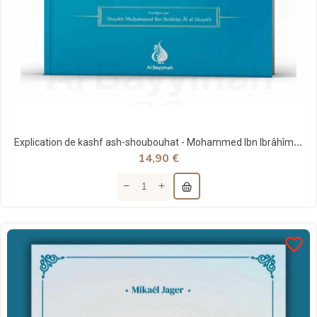
Explication de kashf ash-shoubouhat - Mohammed Ibn Ibrâhîm Ash-Shaykh - Al Bayyinah
14,90 €
favorite_border