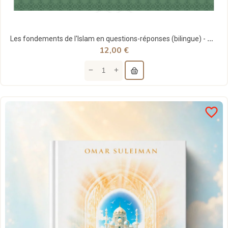
Les fondements de l'Islam en questions-réponses (bilingue) - Al Bayyinah
12,00 €
favorite_border