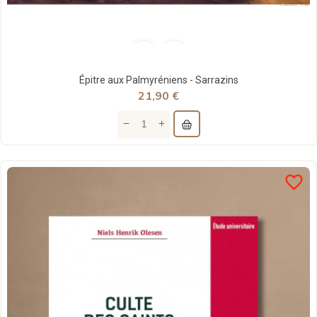
Épitre aux Palmyréniens - Sarrazins
21,90 €
favorite_border