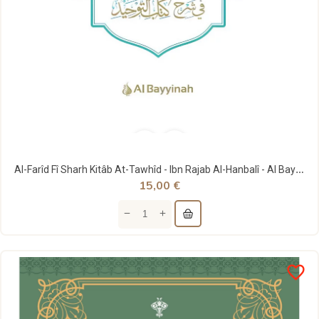
Al-Farîd Fî Sharh Kitâb At-Tawhîd - Ibn Rajab Al-Hanbalî - Al Bayyinah
15,00 €
favorite_border