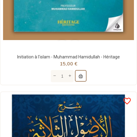
Initiation à l'islam - Muhammad Hamidullah - Héritage
15,00 €
favorite_border