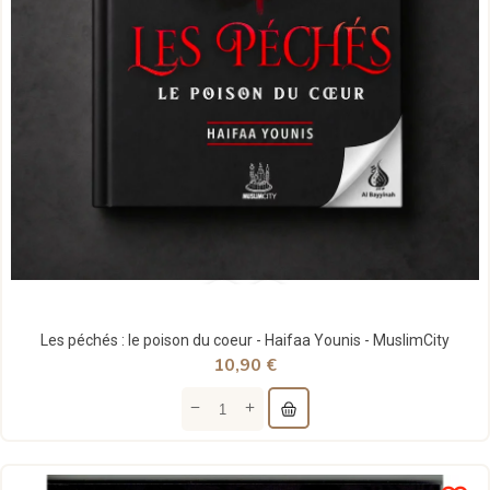
Les péchés : le poison du coeur - Haifaa Younis - MuslimCity
10,90 €