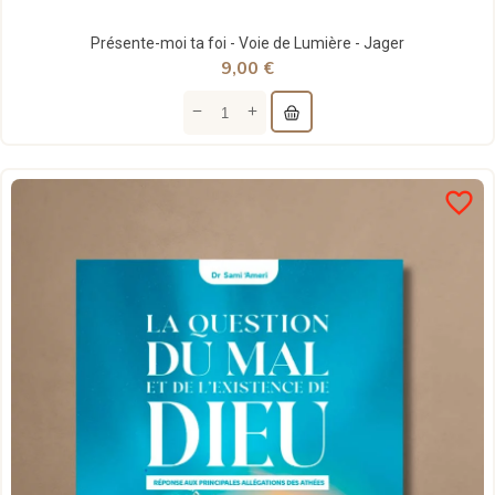
Présente-moi ta foi - Voie de Lumière - Jager
9,00 €
favorite_border