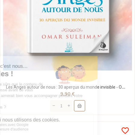
Les Anges autour de nous : 30 aperçus du monde invisible - Omar Suleiman - MuslimCity
9,90 €
favorite_border