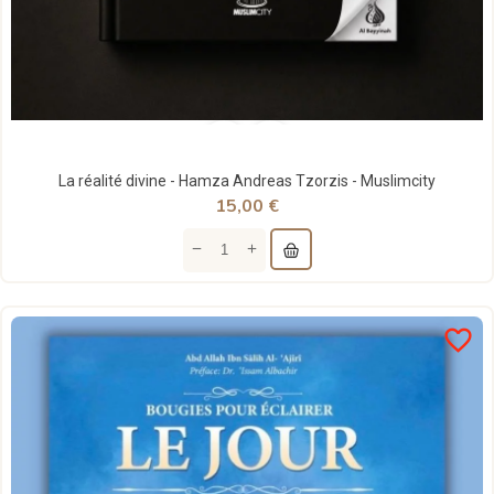
La réalité divine - Hamza Andreas Tzorzis - Muslimcity
15,00 €
favorite_border