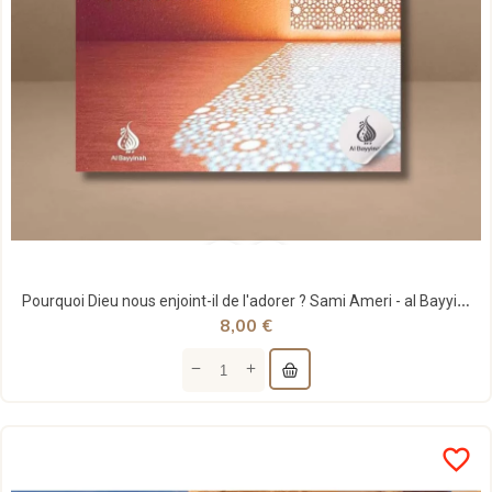
Pourquoi Dieu nous enjoint-il de l'adorer ? Sami Ameri - al Bayyinah
8,00 €
favorite_border